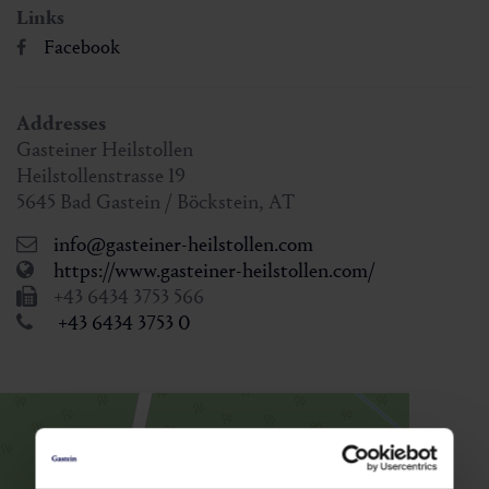
Links
Facebook
Addresses
Gasteiner Heilstollen
Heilstollenstrasse 19
5645
Bad Gastein / Böckstein
,
AT
info@gasteiner-heilstollen.com
https://www.gasteiner-heilstollen.com/
+43 6434 3753 566
+43 6434 3753 0