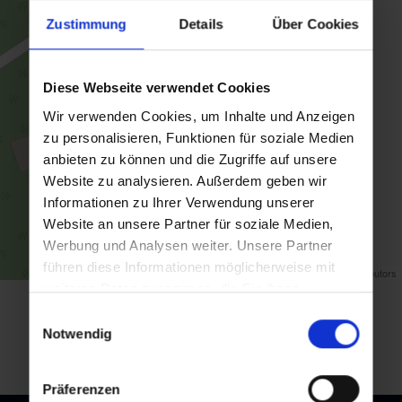
Zustimmung
Details
Über Cookies
Diese Webseite verwendet Cookies
Wir verwenden Cookies, um Inhalte und Anzeigen
zu personalisieren, Funktionen für soziale Medien
anbieten zu können und die Zugriffe auf unsere
Website zu analysieren. Außerdem geben wir
Informationen zu Ihrer Verwendung unserer
Website an unsere Partner für soziale Medien,
Werbung und Analysen weiter. Unsere Partner
führen diese Informationen möglicherweise mit
Map data ©
OpenStreetMap
contributors
weiteren Daten zusammen, die Sie ihnen
bereitgestellt haben oder die sie im Rahmen Ihrer
Einwilligungsauswahl
back to overview
Nutzung der Dienste gesammelt haben.
Notwendig
Präferenzen