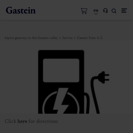
en
Alpine getaways in the Gastein valley
Service
Gastein from A-Z
Click
here
for directions