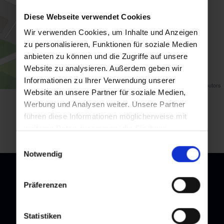
Diese Webseite verwendet Cookies
Wir verwenden Cookies, um Inhalte und Anzeigen
zu personalisieren, Funktionen für soziale Medien
anbieten zu können und die Zugriffe auf unsere
Website zu analysieren. Außerdem geben wir
Informationen zu Ihrer Verwendung unserer
Map data ©
OpenStreetMap
contributors
Website an unsere Partner für soziale Medien,
Werbung und Analysen weiter. Unsere Partner
Zurück zur Übersicht
führen diese Informationen möglicherweise mit
weiteren Daten zusammen, die Sie ihnen
bereitgestellt haben oder die sie im Rahmen Ihrer
Einwilligungsauswahl
Nutzung der Dienste gesammelt haben.
Notwendig
Präferenzen
Newsletter
Statistiken
Melden Sie sich bei unserem Newsletter an, und bleiben Sie