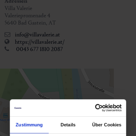
Adressen
Villa Valerie
Valeriepromenade 4
5640
Bad Gastein
,
AT
info@villavalerie.at
https://villavalerie.at/
0043 677 1810 2087
Zustimmung
Details
Über Cookies