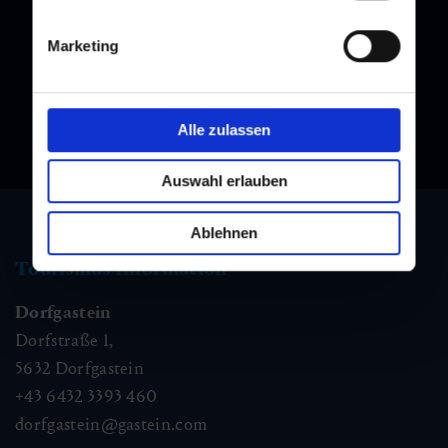
immer am Laufenden!
Marketing
Alle zulassen
Auswahl erlauben
Ablehnen
Tourismus Information
Dorfgastein
Dorfstraße 1,
5632
Dorfgastein
+43 6432 3393 460
dorfgastein@gastein.com