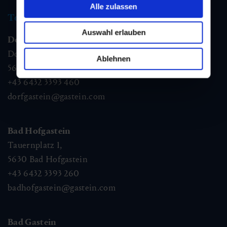
Alle zulassen
Tourismus Information
Auswahl erlauben
Dorfgastein
Dorfstraße 1,
Ablehnen
5632
Dorfgastein
+43 6432 3393 460
dorfgastein@gastein.com
Bad Hofgastein
Tauernplatz 1,
5630
Bad Hofgastein
+43 6432 3393 260
badhofgastein@gastein.com
Bad Gastein