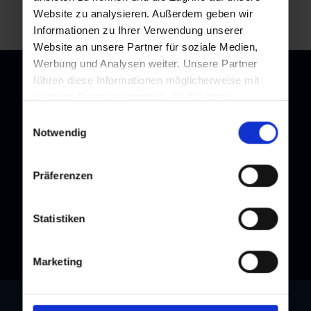
Website zu analysieren. Außerdem geben wir
Informationen zu Ihrer Verwendung unserer
Website an unsere Partner für soziale Medien,
Werbung und Analysen weiter. Unsere Partner
führen diese Informationen möglicherweise mit
weiteren Daten zusammen, die Sie ihnen
bereitgestellt haben oder die sie im Rahmen Ihrer
Einwilligungsauswahl
Newsletter
Nutzung der Dienste gesammelt haben.
Notwendig
Melden Sie sich bei unserem Newsletter an, und bleiben Sie
immer am Laufenden!
Präferenzen
Statistiken
Marketing