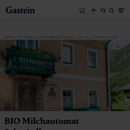
de
Gastein - Ihr Urlaub im Land Salzburg, Österreich
Service
Gastein von A-Z
BIO Milchautomat