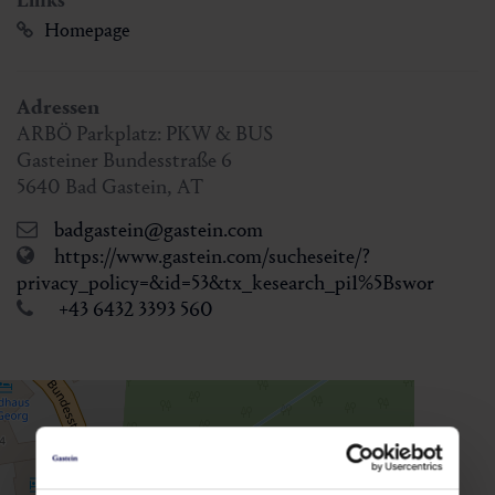
Links
Homepage
Adressen
ARBÖ Parkplatz: PKW & BUS
Gasteiner Bundesstraße 6
5640
Bad Gastein
,
AT
badgastein@gastein.com
https://www.gastein.com/sucheseite/?
privacy_policy=&id=53&tx_kesearch_pi1%5Bswor
+43 6432 3393 560