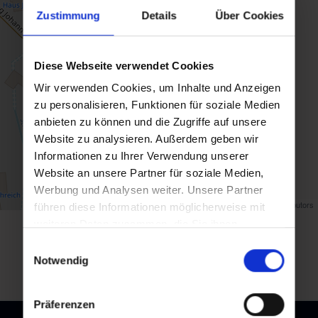
Zustimmung
Details
Über Cookies
Diese Webseite verwendet Cookies
Wir verwenden Cookies, um Inhalte und Anzeigen
zu personalisieren, Funktionen für soziale Medien
anbieten zu können und die Zugriffe auf unsere
Website zu analysieren. Außerdem geben wir
Informationen zu Ihrer Verwendung unserer
Website an unsere Partner für soziale Medien,
Werbung und Analysen weiter. Unsere Partner
Map data ©
OpenStreetMap
contributors
führen diese Informationen möglicherweise mit
weiteren Daten zusammen, die Sie ihnen
Zurück zur Übersicht
bereitgestellt haben oder die sie im Rahmen Ihrer
Einwilligungsauswahl
Nutzung der Dienste gesammelt haben.
Notwendig
Präferenzen