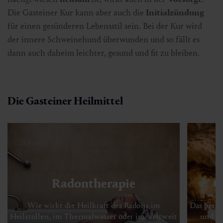
Die Gasteiner Kur kann aber auch die
Initialzündung
für einen gesünderen Lebensstil sein. Bei der Kur wird
der innere Schweinehund überwunden und so fällt es
dann auch daheim leichter, gesund und fit zu bleiben.
Die Gasteiner Heilmittel
Radontherapie
G
Wie wirkt die Heilkraft des Radons im
Das perf
Heilstollen, im Thermalwasser oder im weltweit
und Lu