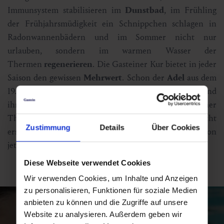
Immunsystem stabilisieren im
Dunstbad
, im Frühling
der Frühjahrsmüdigkeit ein Schnippchen schlagen in
Radonwannenbädern und im Sommer nicht nur
urlauben, sondern im warmen Wasser der
Thermen
regenerieren
. Die Gasteiner Kur bietet in jeder
Saison den gewissen
Mehrwert
. Schon der
Adel
aus dem
19. Jahrhundert – darunter Kaiserin Elisabeth „Sissi“ und
ihr Ehemann Franz – beschrieb das Gasteiner
Thermalwasser als Quelle ewiger Jugend. Man muss nicht
Zustimmung
Details
Über Cookies
erst warten, bis Beschwerden auftreten, man kann schon
jetzt
in eine gesunde Zukunft investieren
.
Diese Webseite verwendet Cookies
Wir verwenden Cookies, um Inhalte und Anzeigen
zu personalisieren, Funktionen für soziale Medien
anbieten zu können und die Zugriffe auf unsere
Website zu analysieren. Außerdem geben wir