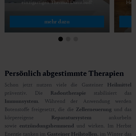
einzigartigen Thermal Dunstbad?
Heil
mehr dazu
Persönlich abgestimmte Therapien
Schon jetzt nutzen viele die Gasteiner
Heilmittel
präventiv. Die
Radontherapie
stabilisiert das
Immunsystem
. Während der Anwendung werden
Botenstoffe freigesetzt, die die
Zellerneuerung
und das
körpereigene
Reparatursystem
ankurbeln
sowie
entzündungshemmend
und wirken. Im Herbst
Energie tanken im
Gasteiner
Heilstollen
, im Winter das