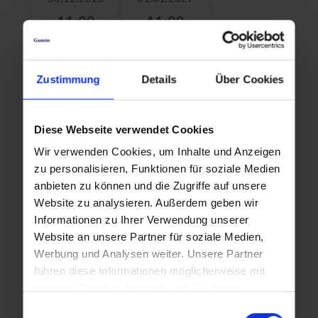
11:00
11:00
Zustimmung
Details
Über Cookies
Mo,
Mi,
04.01.2027
06.01.2027
11:00
11:00
Diese Webseite verwendet Cookies
Wir verwenden Cookies, um Inhalte und Anzeigen
zu personalisieren, Funktionen für soziale Medien
anbieten zu können und die Zugriffe auf unsere
Fr,
Mo,
Website zu analysieren. Außerdem geben wir
08.01.2027
11.01.2027
Informationen zu Ihrer Verwendung unserer
11:00
11:00
Website an unsere Partner für soziale Medien,
Werbung und Analysen weiter. Unsere Partner
führen diese Informationen möglicherweise mit
weiteren Daten zusammen, die Sie ihnen
Mi,
Fr,
bereitgestellt haben oder die sie im Rahmen Ihrer
Einwilligungsauswahl
13.01.2027
15.01.2027