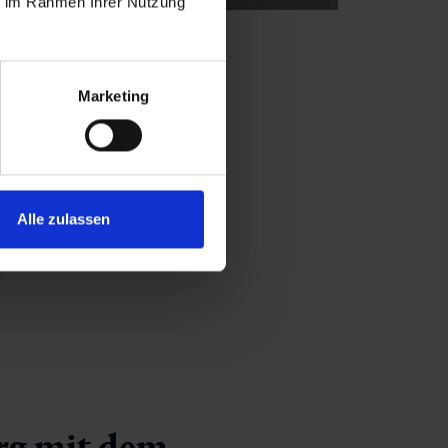
ie im Rahmen Ihrer Nutzung
Marketing
Alpenarena
gibt es eine
Expo
s und Co. Zusätzlich gibt es
Alle zulassen
etzling für die große
.
rg mit dem