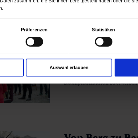
 Daten zusammen, die Sie ihnen bereitgestellt haben oder die s
n.
Präferenzen
Statistiken
Expo Area
Im Start- und Zielbereich in der
Area
mit den Produkten von adida
Auswahl erlauben
auch die Möglichkeit einen Baums
Baumpflanzaktion
zu erwerben
Von Berg zu Be