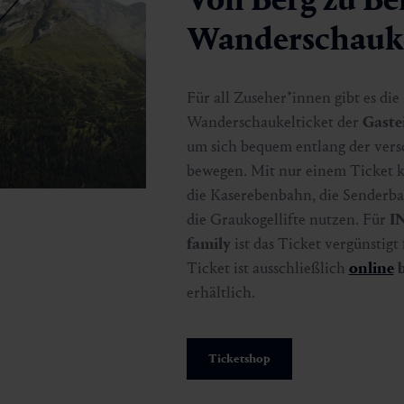
Wanderschauke
Für all Zuseher*innen gibt es di
Wanderschaukelticket der
Gaste
um sich bequem entlang der ver
bewegen. Mit nur einem Ticket 
die Kaserebenbahn, die Senderb
die Graukogellifte nutzen. Für
I
family
ist das Ticket vergünstigt 
Ticket ist ausschließlich
online
erhältlich.
Ticketshop