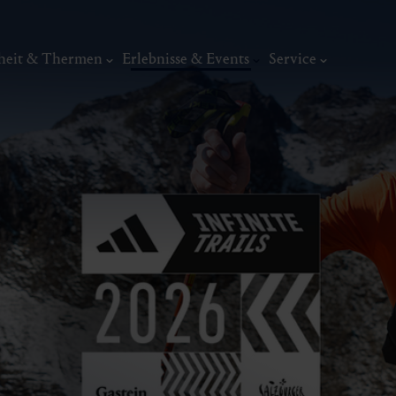
heit & Thermen
Erlebnisse & Events
Service
Events
sommer.frische.
Top-Events
Summer:Sounds G
Edition
Veranstaltungskalender
adidas INFINI
Wochenprogramm
Gastein Classics
Kunst, Ku
ermal
Wellness & Entspannung
Tradit
Die Nord - Das