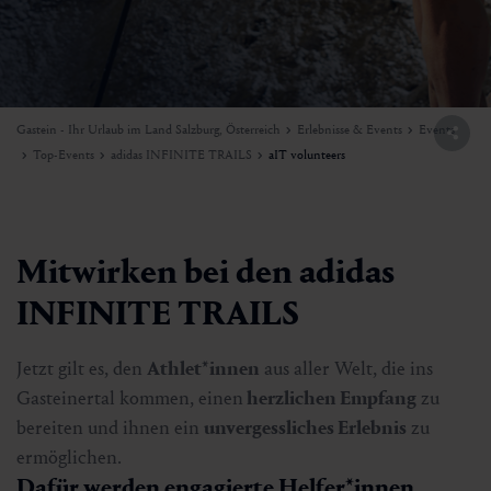
Gastein - Ihr Urlaub im Land Salzburg, Österreich
Erlebnisse & Events
Events
Top-Events
adidas INFINITE TRAILS
aIT volunteers
Mitwirken bei den adidas
INFINITE TRAILS
Jetzt gilt es, den
Athlet*innen
aus aller Welt, die ins
Gasteinertal kommen, einen
herzlichen Empfang
zu
bereiten und ihnen ein
unvergessliches Erlebnis
zu
ermöglichen.
Dafür werden engagierte Helfer*innen