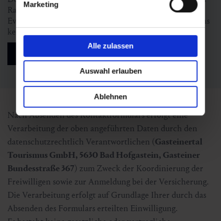
Marketing
Rahmen Deiner Tätigkeit als Volunteer rund um das
Event auf dem Laufenden zu halten. Du erhältst von uns
keinerlei Werbung, die Du nicht möchtest.
Alle zulassen
Auswahl erlauben
Ablehnen
Nach Absenden des Kontaktformulars erfolgt eine
Verarbeitung der oben angeführten Daten durch den
datenschutzrechtlich Verantwortlichen (
Gasteinertal
Tourismus GmbH, 5630 Bad Hofgastein, Gasteiner
Bundesstraße 367
) zum Zweck der Koordinierung der
Freiwilligen sowie zur Anmeldung bei der Versicherung.
Die Verarbeitung erfolgt auf Grundlage Ihrer durch das
Absenden des Formulars erteilten Einwilligung.