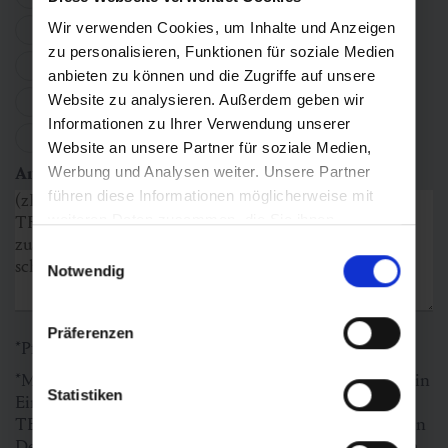
M
Wir verwenden Cookies, um Inhalte und Anzeigen
zu personalisieren, Funktionen für soziale Medien
L
anbieten zu können und die Zugriffe auf unsere
XL
Website zu analysieren. Außerdem geben wir
Informationen zu Ihrer Verwendung unserer
XXL
Website an unsere Partner für soziale Medien,
Anmerkungen
Werbung und Analysen weiter. Unsere Partner
führen diese Informationen möglicherweise mit
weiteren Daten zusammen, die Sie ihnen
bereitgestellt haben oder die sie im Rahmen Ihrer
Einwilligungsauswahl
Nutzung der Dienste gesammelt haben.
Notwendig
Präferenzen
*Pflichtfelder
*Mit dem Abschicken dieses Formulars gibst Du uns Dein
Statistiken
Einverständnis, Deine Daten im Rahmen der adidas
TERREX INFINITE TRAILS zu verwenden. Wir nutzen
Deine von Dir angegebenen Kontaktdaten, um Dich im