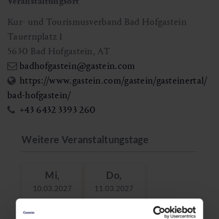
Veranstaltungsort
Kur- und Tourismusverband Bad Hofgastein
Tauernplatz 1
5630
Bad Hofgastein
,
AT
badhofgastein@gastein.com
https://www.gastein.com/gastein/gasteinertal/
bad-hofgastein/
+43 6432 3393 260
Weitere Veranstaltungstage
Mi,
Do,
10.03.2027
11.03.2027
09:00
09:00