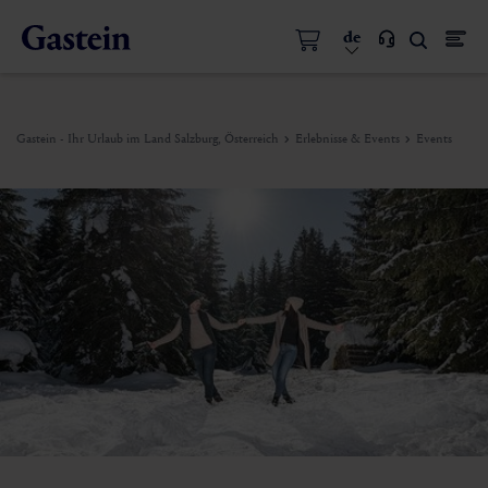
de
Gastein - Ihr Urlaub im Land Salzburg, Österreich
Erlebnisse & Events
Events