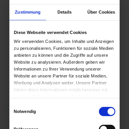
Zustimmung
Details
Über Cookies
Fr,
Sa,
12.03.2027
13.03.2027
Diese Webseite verwendet Cookies
09:00
09:00
Wir verwenden Cookies, um Inhalte und Anzeigen
zu personalisieren, Funktionen für soziale Medien
anbieten zu können und die Zugriffe auf unsere
So,
Website zu analysieren. Außerdem geben wir
14.03.2027
Informationen zu Ihrer Verwendung unserer
Website an unsere Partner für soziale Medien,
09:00
Werbung und Analysen weiter. Unsere Partner
führen diese Informationen möglicherweise mit
weiteren Daten zusammen, die Sie ihnen
bereitgestellt haben oder die sie im Rahmen Ihrer
Einwilligungsauswahl
Zurück zur Übersicht
Nutzung der Dienste gesammelt haben.
Notwendig