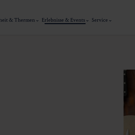
heit & Thermen
Erlebnisse & Events
Service
Kunst, Ku
ermal
Wellness & Entspannung
Tradit