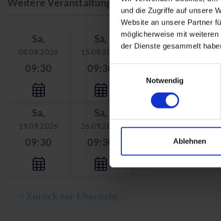
Weitere Veranstaltungstage
und die Zugriffe auf unsere 
Website an unsere Partner fü
möglicherweise mit weiteren
Sa,
Sa,
Sa,
der Dienste gesammelt habe
08.08.2026
15.08.2026
22.08.2026
29.0
09:30
09:30
09:30
0
Einwilligungsauswahl
Notwendig
Sa,
Sa,
19.09.2026
26.09.2026
09:30
09:30
Ablehnen
Zurück zur Übersicht