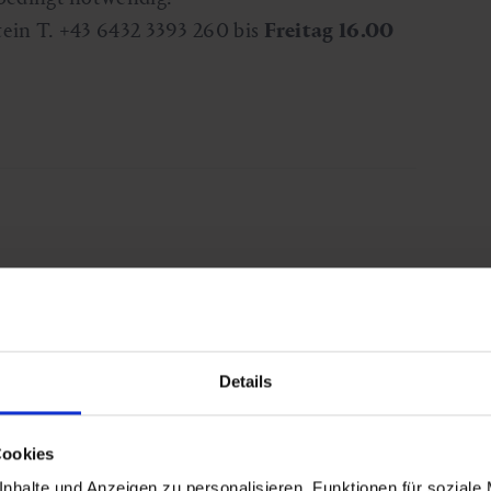
in T. +43 6432 3393 260 bis
Freitag 16.00
Details
d-hofgastein/
Cookies
nhalte und Anzeigen zu personalisieren, Funktionen für soziale