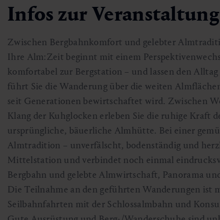
Infos zur Veranstaltung
Skifahren & Snowboarden
Kur
Kunst & Kultur
Gastein Card
Langlaufen
Sportmedizin
Gastein von A-Z
Zwischen Bergbahnkomfort und gelebter Almtradit
Ihre Alm:Zeit beginnt mit einem Perspektivenwechs
Bergbahnen & Lifte
Gesundheitsförderung
Interaktive Karte
komfortabel zur Bergstation – und lassen den Alltag 
Genuss und Kulinarik
führt Sie die Wanderung über die weiten Almflächen
seit Generationen bewirtschaftet wird. Zwischen W
Klang der Kuhglocken erleben Sie die ruhige Kraft d
ursprüngliche, bäuerliche Almhütte. Bei einer gemü
Almtradition – unverfälscht, bodenständig und her
Mittelstation und verbindet noch einmal eindrucksv
Bergbahn und gelebte Almwirtschaft, Panorama und 
Die Teilnahme an den geführten Wanderungen ist mi
Seilbahnfahrten mit der Schlossalmbahn und Konsum
Gute Ausrüstung und Berg-/Wanderschuhe sind un