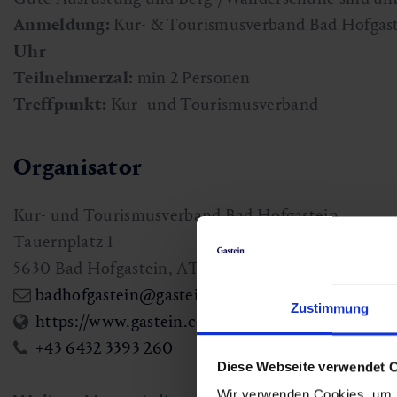
Anmeldung:
Kur- & Tourismusverband Bad Hofgaste
Uhr
Teilnehmerzal:
min 2 Personen
Treffpunkt:
Kur- und Tourismusverband
Organisator
Kur- und Tourismusverband Bad Hofgastein
Tauernplatz 1
5630
Bad Hofgastein
,
AT
badhofgastein@gastein.com
Zustimmung
https://www.gastein.com/gastein/gasteinertal/ba
+43 6432 3393 260
Diese Webseite verwendet 
Wir verwenden Cookies, um I