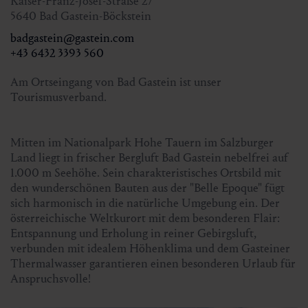
Kaiser-Franz-Josef-Straße 27
5640 Bad Gastein-Böckstein
Treffpunkt:
9.30 Uhr beim Nationalparkhaus
badgastein@gastein.com
Sportgastein
+43 6432 3393 560
Teilnehmerzahl:
mind. 4 Personen
Am Ortseingang von Bad Gastein ist unser
Gesamtdauer:
ca. 4 Std.
Tourismusverband.
Höhenmeter in Anstieg & Abstieg:
ca. 190 m
Wanderführer:
Hans Naglmayr
Mitten im Nationalpark Hohe Tauern im Salzburger
Land liegt in frischer Bergluft Bad Gastein nebelfrei auf
1.000 m Seehöhe. Sein charakteristisches Ortsbild mit
Preis mit Gastein Card:
kostenlos
den wunderschönen Bauten aus der "Belle Epoque" fügt
Preis ohne Gastein Card:
€ 5,00
sich harmonisch in die natürliche Umgebung ein. Der
österreichische Weltkurort mit dem besonderen Flair:
Entspannung und Erholung in reiner Gebirgsluft,
Anmeldung
verbunden mit idealem Höhenklima und dem Gasteiner
für 5.10.2025 bis Freitag 16.00 Uhr oder im Online Shop
Thermalwasser garantieren einen besonderen Urlaub für
bis Samstag 16.00 Uhr
Anspruchsvolle!
für 31.10.2025 bis Donnerstag 16.00 Uhr