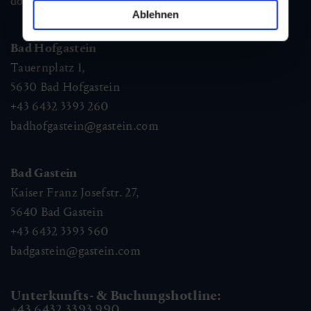
dorfgastein@gastein.com
Ablehnen
Bad Hofgastein
Tauernplatz 1,
5630
Bad Hofgastein
+43 6432 3393 260
badhofgastein@gastein.com
Bad Gastein
Kaiser Franz Josefstr. 27,
5640
Bad Gastein
+43 6432 3393 560
badgastein@gastein.com
Unterkunfts- & Buchungshotline:
+43 6432 3393 990