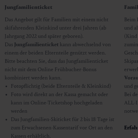
Jungfamilienticket
Fami
Das Angebot gilt für Familien mit einem nicht
Beim 
skifahrenden Kleinkind unter drei Jahren (ab
und a
Jahrgang 2022 und später geboren).
(Kind 
Das
Jungfamilienticket
kann abwechselnd von
zumind
einem der beiden Elternteile genützt werden.
Gesch
Bitte beachten Sie, dass das Jungfamilienticket
Skipas
nicht mit dem Online Frühbucher-Bonus
erwer
kombiniert werden kann.
Vorau
Fotopflichtig (beide Elternteile & Kleinkind)
und g
Foto wird direkt an der Kassa gemacht oder
Bei d
kann im Online-Ticketshop hochgeladen
ALL-I
werden
notwe
Das Jungfamilien-Skiticket für 2 bis 18 Tage ist
zum Erwachsenen-Kassentarif vor Ort an den
Erfah
Kassen erhältlich.