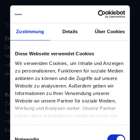
Tourist information
Zustimmung
Details
Über Cookies
Dorfgastein
Dorfstraße 1,
Diese Webseite verwendet Cookies
5632
Dorfgastein
Wir verwenden Cookies, um Inhalte und Anzeigen
+43 6432 3393 460
zu personalisieren, Funktionen für soziale Medien
dorfgastein@gastein.com
anbieten zu können und die Zugriffe auf unsere
Website zu analysieren. Außerdem geben wir
Informationen zu Ihrer Verwendung unserer
Bad Hofgastein
Website an unsere Partner für soziale Medien,
Tauernplatz 1,
Werbung und Analysen weiter. Unsere Partner
5630
Bad Hofgastein
führen diese Informationen möglicherweise mit
+43 6432 3393 260
weiteren Daten zusammen, die Sie ihnen
badhofgastein@gastein.com
bereitgestellt haben oder die sie im Rahmen Ihrer
Einwilligungsauswahl
Nutzung der Dienste gesammelt haben.
Notwendig