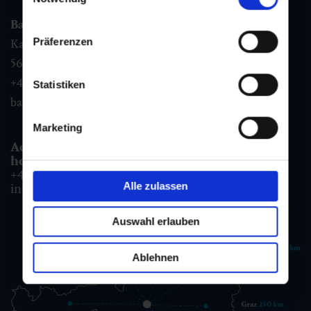
Bad Gastein
Präferenzen
Kaiser Franz Josefstr. 27,
5640
Bad Gastein
+43 6432 3393 560
Statistiken
badgastein@gastein.com
Marketing
Accommodation information & Booking
hotline:
+43 6432 3393 990
Alle zulassen
info@gastein.com
Auswahl erlauben
Ablehnen