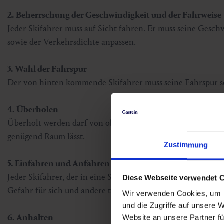
2. Beherrschung der Geschwindigkeit und der Fahrweise
Jeder Skifahrer muss auf Sicht fahren. Er muss seine Ges
sowie der Verkehrsdichte anpassen.
3. Wahl der Fahrspur
Der von hinten kommende Skifahrer muss seine Fahrspur so 
4. Überholen
Überholt werden darf von oben oder unten, von rechts oder
genügend Raum lässt.
Zustimmung
5. Einfahren und Anfahren
Jeder Skifahrer, der in eine Skiabfahrt eingefahren ist ode
Diese Webseite verwendet 
Gefahr für sich und andere tun kann.
Wir verwenden Cookies, um I
und die Zugriffe auf unsere 
6. Anhalten
Website an unsere Partner fü