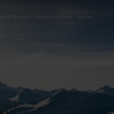
heit & Thermen
Erlebnisse & Events
Service
Kunst, Ku
ermal
Wellness & Entspannung
Tradit