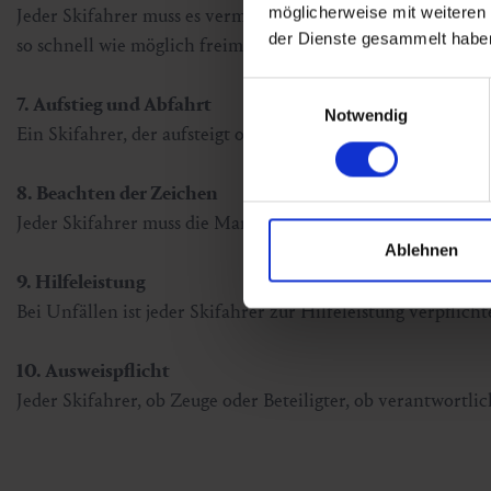
möglicherweise mit weiteren
Jeder Skifahrer muss es vermeiden, sich ohne Not an engen 
der Dienste gesammelt habe
so schnell wie möglich freimachen.
Einwilligungsauswahl
7. Aufstieg und Abfahrt
Notwendig
Ein Skifahrer, der aufsteigt oder zu Fuß absteigt, muss den
8. Beachten der Zeichen
Jeder Skifahrer muss die Markierung und die Signalisation 
Ablehnen
9. Hilfeleistung
Bei Unfällen ist jeder Skifahrer zur Hilfeleistung verpflicht
10. Ausweispflicht
Jeder Skifahrer, ob Zeuge oder Beteiligter, ob verantwortli