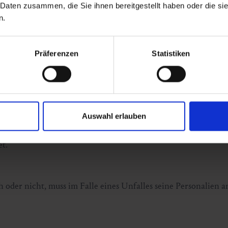
 Daten zusammen, die Sie ihnen bereitgestellt haben oder die s
oder unübersichtlichen Stellen einer Abfahrt aufzuhalten. Ein
n.
Präferenzen
Statistiken
 Rand der Abfahrt benutzen.
beachten.
Auswahl erlauben
et.
ch oder nicht, muss im Falle eines Unfalles seine Personalien 