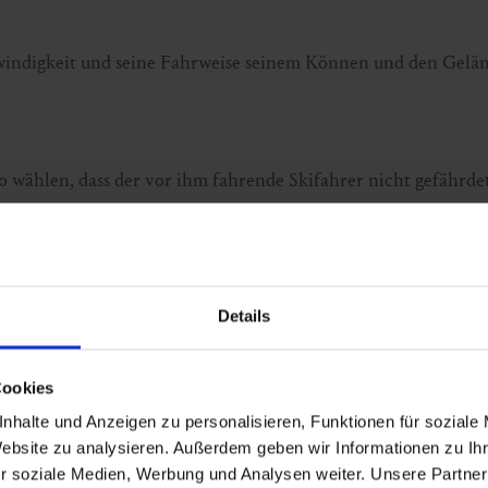
chwindigkeit und seine Fahrweise seinem Können und den Gelä
wählen, dass der vor ihm fahrende Skifahrer nicht gefährdet
 links, aber immer nur mit einem Abstand, der dem überholte
Details
r nach einem Halt wieder anfahren will, muss sich nach oben u
Cookies
nhalte und Anzeigen zu personalisieren, Funktionen für soziale
Website zu analysieren. Außerdem geben wir Informationen zu I
r soziale Medien, Werbung und Analysen weiter. Unsere Partner