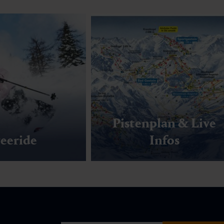
Pistenplan & Live
eeride
Infos