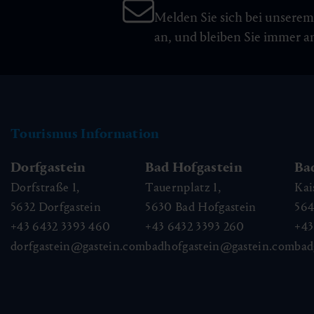
Melden Sie sich bei unsere
an, und bleiben Sie immer 
Tourismus Information
Dorfgastein
Bad Hofgastein
Ba
Dorfstraße 1,
Tauernplatz 1,
Kai
5632
Dorfgastein
5630
Bad Hofgastein
56
+43 6432 3393 460
+43 6432 3393 260
+43
dorfgastein@gastein.com
badhofgastein@gastein.com
bad