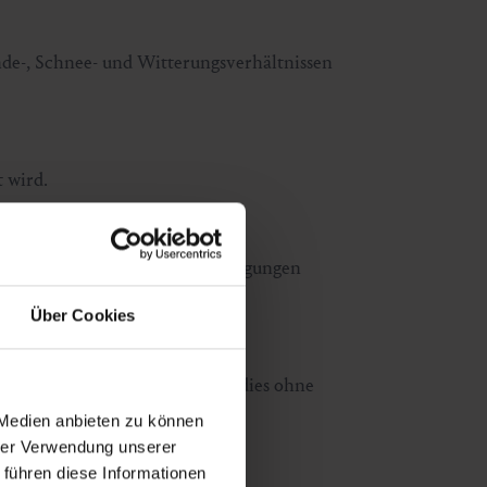
nde-, Schnee- und Witterungsverhältnissen
 wird.
n Skifahrer für alle seine Bewegungen
Über Cookies
nd unten vergewissern, dass er dies ohne
 Medien anbieten zu können
hrer Verwendung unserer
 führen diese Informationen