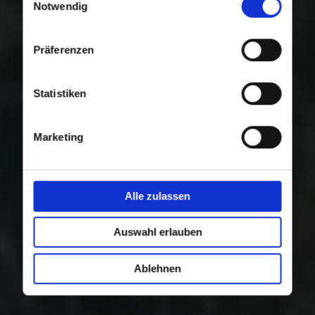
Nutzung der Dienste gesammelt haben.
Notwendig
Präferenzen
Statistiken
Marketing
Alle zulassen
Auswahl erlauben
Ablehnen