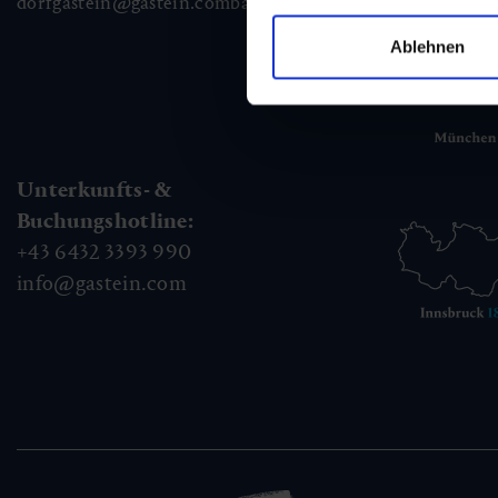
dorfgastein@gastein.com
badhofgastein@gastein.com
bad
Ablehnen
Unterkunfts- &
Buchungshotline:
+43 6432 3393 990
info@gastein.com