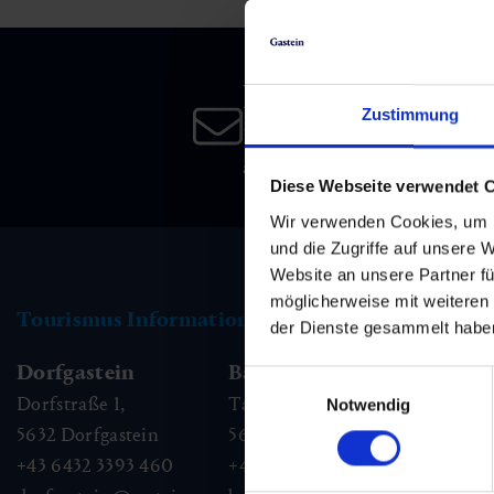
Skifahren & Snowboarden
Kur
Kunst & Kultur
Gastein Card
Langlaufen
Sportmedizin
Gastein von A-Z
Newsletter
Zustimmung
Melden Sie sich bei unsere
Bergbahnen & Lifte
Gesundheitsförderung
Interaktive Karte
an, und bleiben Sie immer 
Genuss und Kulinarik
Diese Webseite verwendet 
Wir verwenden Cookies, um I
und die Zugriffe auf unsere 
Website an unsere Partner fü
möglicherweise mit weiteren
Tourismus Information
der Dienste gesammelt habe
Dorfgastein
Bad Hofgastein
Ba
Einwilligungsauswahl
Dorfstraße 1,
Tauernplatz 1,
Kai
Notwendig
5632
Dorfgastein
5630
Bad Hofgastein
56
+43 6432 3393 460
+43 6432 3393 260
+43