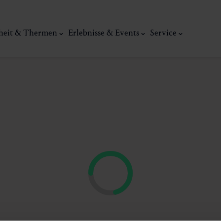
heit & Thermen
Erlebnisse & Events
Service
Kunst, Ku
ermal
Wellness & Entspannung
Tradit