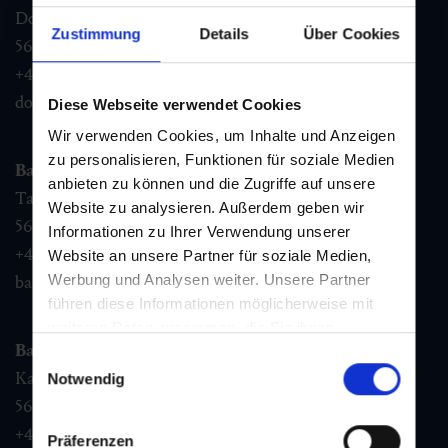
Dorfstraße 1,
Zustimmung
Details
Über Cookies
5632
Dorfgastein
+43 6432 3393 460
dorfgastein@gastein.com
Diese Webseite verwendet Cookies
Wir verwenden Cookies, um Inhalte und Anzeigen
zu personalisieren, Funktionen für soziale Medien
Bad Hofgastein
anbieten zu können und die Zugriffe auf unsere
Tauernplatz 1,
Website zu analysieren. Außerdem geben wir
5630
Bad Hofgastein
Informationen zu Ihrer Verwendung unserer
+43 6432 3393 260
Website an unsere Partner für soziale Medien,
Werbung und Analysen weiter. Unsere Partner
badhofgastein@gastein.com
führen diese Informationen möglicherweise mit
weiteren Daten zusammen, die Sie ihnen
Bad Gastein
bereitgestellt haben oder die sie im Rahmen Ihrer
Einwilligungsauswahl
Nutzung der Dienste gesammelt haben.
Kaiser Franz Josefstr. 27,
Notwendig
5640
Bad Gastein
+43 6432 3393 560
Präferenzen