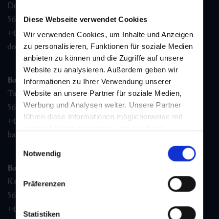
Dorfstraße 1,
5632
Dorfgastein
Diese Webseite verwendet Cookies
+43 6432 3393 460
Wir verwenden Cookies, um Inhalte und Anzeigen
dorfgastein@gastein.com
zu personalisieren, Funktionen für soziale Medien
anbieten zu können und die Zugriffe auf unsere
Website zu analysieren. Außerdem geben wir
Bad Hofgastein
Informationen zu Ihrer Verwendung unserer
Tauernplatz 1,
Website an unsere Partner für soziale Medien,
Werbung und Analysen weiter. Unsere Partner
5630
Bad Hofgastein
führen diese Informationen möglicherweise mit
+43 6432 3393 260
weiteren Daten zusammen, die Sie ihnen
badhofgastein@gastein.com
bereitgestellt haben oder die sie im Rahmen Ihrer
Einwilligungsauswahl
Nutzung der Dienste gesammelt haben.
Notwendig
Bad Gastein
Kaiser Franz Josefstr. 27,
Präferenzen
5640
Bad Gastein
+43 6432 3393 560
Statistiken