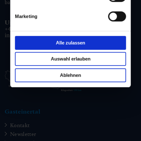
badgastein@gastein.com
Marketing
Unterkunfts- & Buchungshotline:
+43 6432 3393 990
info@gastein.com
Alle zulassen
Auswahl erlauben
Ablehnen
Gasteinertal
Kontakt
Newsletter