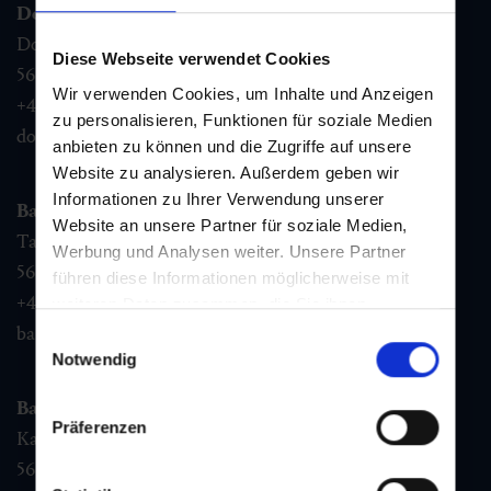
Dorfgastein
Dorfstraße 1,
Diese Webseite verwendet Cookies
5632
Dorfgastein
Wir verwenden Cookies, um Inhalte und Anzeigen
+43 6432 3393 460
zu personalisieren, Funktionen für soziale Medien
dorfgastein@gastein.com
anbieten zu können und die Zugriffe auf unsere
Website zu analysieren. Außerdem geben wir
Informationen zu Ihrer Verwendung unserer
Bad Hofgastein
Website an unsere Partner für soziale Medien,
Tauernplatz 1,
Werbung und Analysen weiter. Unsere Partner
5630
Bad Hofgastein
führen diese Informationen möglicherweise mit
+43 6432 3393 260
weiteren Daten zusammen, die Sie ihnen
bereitgestellt haben oder die sie im Rahmen Ihrer
badhofgastein@gastein.com
Einwilligungsauswahl
Nutzung der Dienste gesammelt haben.
Notwendig
Bad Gastein
Präferenzen
Kaiser Franz Josefstr. 27,
5640
Bad Gastein