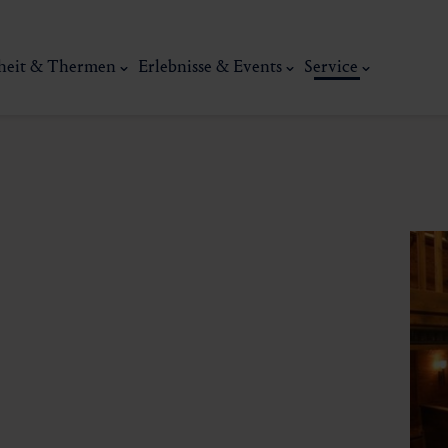
heit & Thermen
Erlebnisse & Events
Service
Kunst, Ku
ermal
Wellness & Entspannung
Tradit