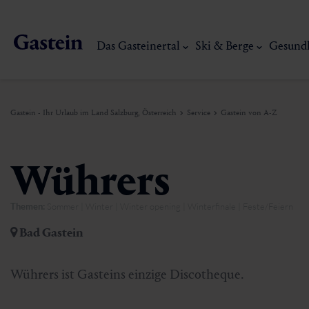
Das Gasteinertal
Ski & Berge
Gesund
Gastein - Ihr Urlaub im Land Salzburg, Österreich
Service
Gastein von A-Z
Das Gasteinertal
Ski & Berge
Gesundheit & Thermen
Erlebnisse & Events
Service
Wührers
Themen:
Sommer | Winter | Winter opening | Winterfinale | Feste/Feiern
Dorfgastein
Wandern
Gasteiner Thermalwasser
Aktivitäten
Anreise
Bad Gastein
Bad Hofgastein
Trailrunning
Thermen
Events
Mobilität vor Ort
Mein Gasteinerlebnis
Ski, Berg & Th
Wührers ist Gasteins einzige Discotheque.
Bad Gastein
Mountaincart
Gasteiner Heilstollen
Kulinarik-Erlebnisse
Nachhaltigkeit