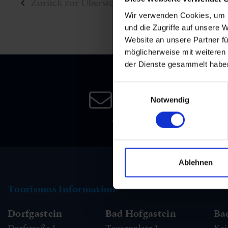
Zurück zur Übersicht
Wir verwenden Cookies, um I
und die Zugriffe auf unsere 
Website an unsere Partner fü
möglicherweise mit weiteren
der Dienste gesammelt habe
Newsletter
Einwilligungsauswahl
Notwendig
Melden Sie sich bei unsere
an, und bleiben Sie immer 
Ablehnen
Tourismus Information
Dorfgastein
Bad Hofgastein
Ba