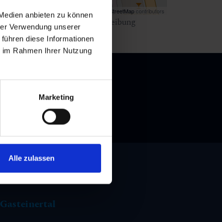
Map data ©
OpenStreetMap
contributors
 Medien anbieten zu können
ken Sie
hier
für eine Wegbeschreibung
hrer Verwendung unserer
 führen diese Informationen
ie im Rahmen Ihrer Nutzung
Marketing
Alle zulassen
Gasteinertal