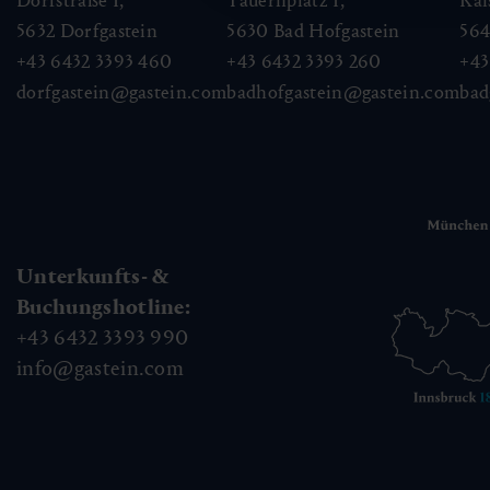
Dorfstraße 1,
Tauernplatz 1,
Kai
5632
Dorfgastein
5630
Bad Hofgastein
56
+43 6432 3393 460
+43 6432 3393 260
+43
dorfgastein@gastein.com
badhofgastein@gastein.com
bad
Unterkunfts- &
Buchungshotline:
+43 6432 3393 990
info@gastein.com