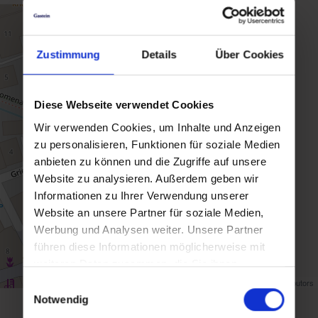
Zustimmung
Details
Über Cookies
Diese Webseite verwendet Cookies
Wir verwenden Cookies, um Inhalte und Anzeigen
zu personalisieren, Funktionen für soziale Medien
anbieten zu können und die Zugriffe auf unsere
Website zu analysieren. Außerdem geben wir
Informationen zu Ihrer Verwendung unserer
Website an unsere Partner für soziale Medien,
Werbung und Analysen weiter. Unsere Partner
führen diese Informationen möglicherweise mit
weiteren Daten zusammen, die Sie ihnen
bereitgestellt haben oder die sie im Rahmen Ihrer
Map data ©
OpenStreetMap
contributors
Einwilligungsauswahl
Nutzung der Dienste gesammelt haben.
Notwendig