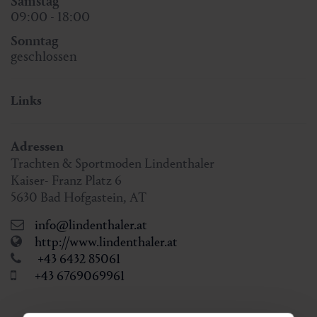
Samstag
09:00 - 18:00
Sonntag
geschlossen
Links
Adressen
Trachten & Sportmoden Lindenthaler
Kaiser- Franz Platz 6
5630
Bad Hofgastein
,
AT
info@lindenthaler.at
http://www.lindenthaler.at
+43 6432 85061
+43 6769069961