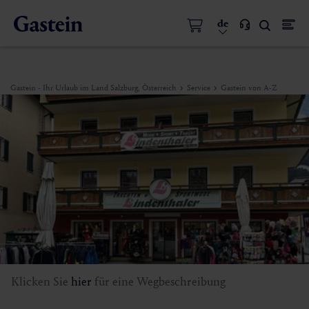
de
Gastein - Ihr Urlaub im Land Salzburg, Österreich
Service
Gastein von A-Z
Klicken Sie
hier
für eine Wegbeschreibung