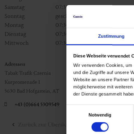
Samstag
07:30 - 12:00
Sonntag
geschlossen
Montag
07:30 - 18:00
Dienstag
07:30 - 18:00
Zustimmung
Mittwoch
07:30 - 18:00
Diese Webseite verwendet 
Adressen
Wir verwenden Cookies, um I
Tabak Trafik Czernia
und die Zugriffe auf unsere 
Website an unsere Partner fü
Kurpromenade 1
möglicherweise mit weiteren
5630
Bad Hofgastein
,
AT
der Dienste gesammelt habe
+43 (0)664 5309549
Einwilligungsauswahl
Notwendig
Zurück zur Übersicht