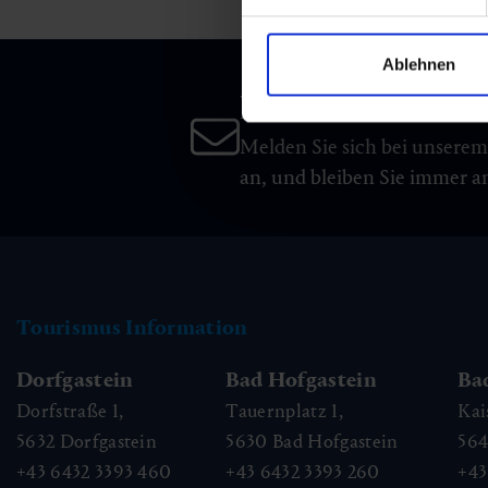
Ablehnen
Newsletter
Melden Sie sich bei unsere
an, und bleiben Sie immer 
Tourismus Information
Dorfgastein
Bad Hofgastein
Ba
Dorfstraße 1,
Tauernplatz 1,
Kai
5632
Dorfgastein
5630
Bad Hofgastein
56
+43 6432 3393 460
+43 6432 3393 260
+43