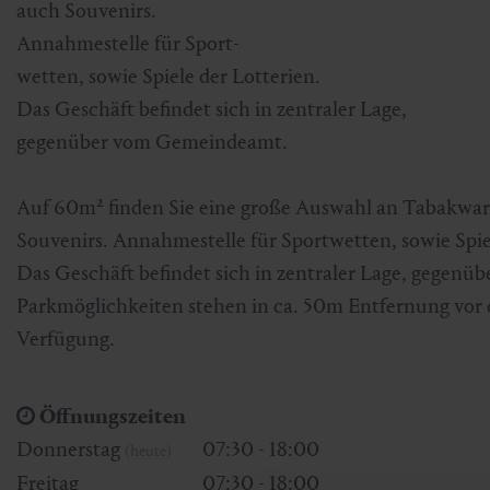
auch Souvenirs.
Skifahren & Snowboarden
Kur
Kunst & Kultur
Gastein Card
Annahmestelle für Sport-
wetten, sowie Spiele der Lotterien.
Langlaufen
Sportmedizin
Gastein von A-Z
Das Geschäft befindet sich in zentraler Lage,
gegenüber vom Gemeindeamt.
Bergbahnen & Lifte
Gesundheitsförderung
Interaktive Karte
Genuss und Kulinarik
Auf 60m² finden Sie eine große Auswahl an Tabakware
Souvenirs. Annahmestelle für Sportwetten, sowie Spie
Das Geschäft befindet sich in zentraler Lage, gegen
Parkmöglichkeiten stehen in ca. 50m Entfernung vor
Verfügung.
Öffnungszeiten
Donnerstag
07:30 - 18:00
(heute)
Freitag
07:30 - 18:00