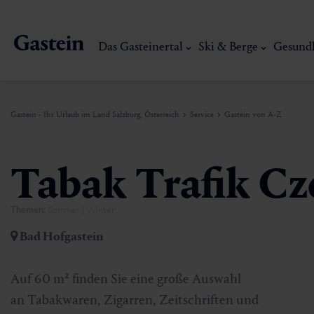
Das Gasteinertal
Ski & Berge
Gesund
Gastein - Ihr Urlaub im Land Salzburg, Österreich
Service
Gastein von A-Z
Das Gasteinertal
Ski & Berge
Gesundheit & Thermen
Erlebnisse & Events
Service
Tabak Trafik Cz
Themen:
Sommer | Winter
Dorfgastein
Wandern
Gasteiner Thermalwasser
Aktivitäten
Anreise
Bad Hofgastein
Bad Hofgastein
Trailrunning
Thermen
Events
Mobilität vor Ort
Mein Gasteinerlebnis
Ski, Berg & Th
Auf 60 m² finden Sie eine große Auswahl
Bad Gastein
Mountaincart
Gasteiner Heilstollen
Kulinarik-Erlebnisse
Nachhaltigkeit
an Tabakwaren, Zigarren, Zeitschriften und