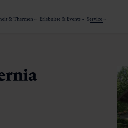
heit & Thermen
Erlebnisse & Events
Service
ernia
Kunst, Ku
ermal
Wellness & Entspannung
Tradit