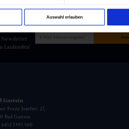
Auswahl erlauben
m Newsletter
am Laufenden!
d Gastein
ser Franz Josefstr. 27,
40
Bad Gastein
 6432 3393 560