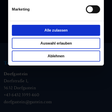
immer am Laufenden!
Marketing
Alle zulassen
Auswahl erlauben
Ablehnen
Tourismus Information
Dorfgastein
Dorfstraße 1,
5632
Dorfgastein
+43 6432 3393 460
dorfgastein@gastein.com