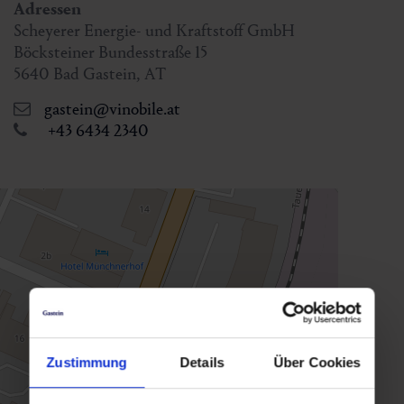
Adressen
Scheyerer Energie- und Kraftstoff GmbH
Böcksteiner Bundesstraße 15
5640
Bad Gastein
,
AT
gastein@vinobile.at
+43 6434 2340
Zustimmung
Details
Über Cookies