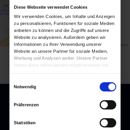
Diese Webseite verwendet Cookies
Wir verwenden Cookies, um Inhalte und Anzeigen
zu personalisieren, Funktionen für soziale Medien
anbieten zu können und die Zugriffe auf unsere
Website zu analysieren. Außerdem geben wir
Informationen zu Ihrer Verwendung unserer
Map data ©
OpenStreetMap
contributors
Website an unsere Partner für soziale Medien,
Werbung und Analysen weiter. Unsere Partner
Zurück zur Übersicht
führen diese Informationen möglicherweise mit
weiteren Daten zusammen, die Sie ihnen
bereitgestellt haben oder die sie im Rahmen Ihrer
Einwilligungsauswahl
Nutzung der Dienste gesammelt haben.
Notwendig
Präferenzen
Newsletter
Statistiken
Melden Sie sich bei unserem Newsletter an, und bleiben Sie