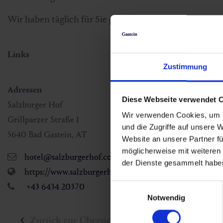
Wir haben täglich für Sie geöffnet
Links
Zustimmung
Adressen
Diese Webseite verwendet 
Salzburger Hof
Wir verwenden Cookies, um I
Grillparzer Straße 1
und die Zugriffe auf unsere 
5640
Bad Gastein
,
AT
Website an unsere Partner fü
möglicherweise mit weiteren
hotel@salzburgerhof.com
der Dienste gesammelt habe
https://www.salzburgerhof.com
+43 6434 20370
Einwilligungsauswahl
Notwendig
Zurück zur Übersicht