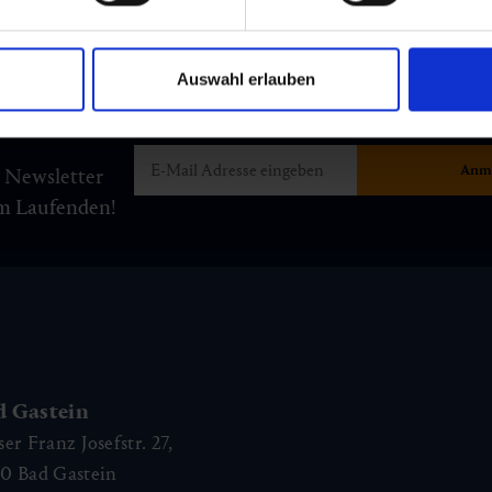
Auswahl erlauben
m Newsletter
am Laufenden!
d Gastein
ser Franz Josefstr. 27,
40
Bad Gastein