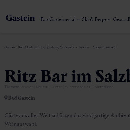
Das Gasteinertal
Ski & Berge
Gesund
Gastein - Ihr Urlaub im Land Salzburg, Österreich
Service
Gastein von A-Z
Das Gasteinertal
Ski & Berge
Gesundheit & Thermen
Erlebnisse & Events
Service
Ritz Bar im Sal
Themen:
Sommer | Herbst | Winter | Winter opening | Winterfinale
Dorfgastein
Wandern
Gasteiner Thermalwasser
Aktivitäten
Anreise
Bad Gastein
Bad Hofgastein
Trailrunning
Thermen
Events
Mobilität vor Ort
Mein Gasteinerlebnis
Ski, Berg & Th
Gäste aus aller Welt schätzen das einzigartige Ambient
Bad Gastein
Mountaincart
Gasteiner Heilstollen
Kulinarik-Erlebnisse
Nachhaltigkeit
Weinauswahl.