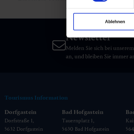
Ablehnen
Newsletter
Melden Sie sich bei unsere
an, und bleiben Sie immer 
Tourismus Information
Dorfgastein
Bad Hofgastein
Ba
Dorfstraße 1,
Tauernplatz 1,
Kai
5632
Dorfgastein
5630
Bad Hofgastein
56