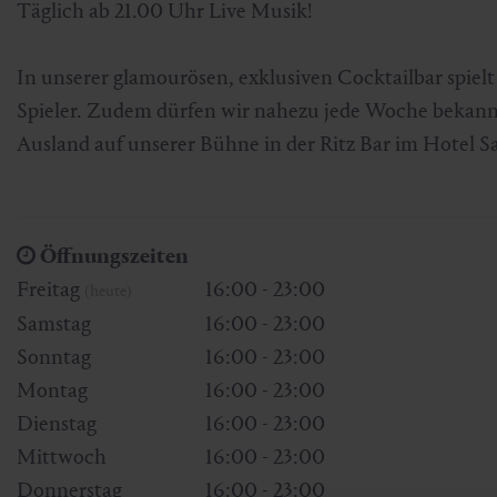
Täglich ab 21.00 Uhr Live Musik!
Skifahren & Snowboarden
Kur
Kunst & Kultur
Gastein Card
In unserer glamourösen, exklusiven Cocktailbar spiel
Langlaufen
Sportmedizin
Gastein von A-Z
Spieler. Zudem dürfen wir nahezu jede Woche bekan
Ausland auf unserer Bühne in der Ritz Bar im Hotel S
Bergbahnen & Lifte
Gesundheitsförderung
Interaktive Karte
Genuss und Kulinarik
Öffnungszeiten
Freitag
16:00 - 23:00
(heute)
Samstag
16:00 - 23:00
Sonntag
16:00 - 23:00
Montag
16:00 - 23:00
Dienstag
16:00 - 23:00
Mittwoch
16:00 - 23:00
Donnerstag
16:00 - 23:00