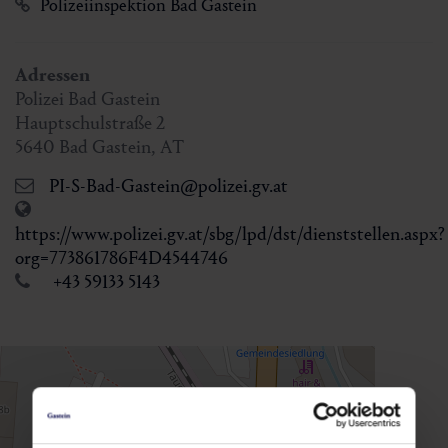
Polizeiinspektion Bad Gastein
Adressen
Polizei Bad Gastein
Hauptschulstraße 2
5640
Bad Gastein
,
AT
PI-S-Bad-Gastein@polizei.gv.at
https://www.polizei.gv.at/sbg/lpd/dst/dienststellen.aspx?
org=773861786F4D4544746
+43 59133 5143