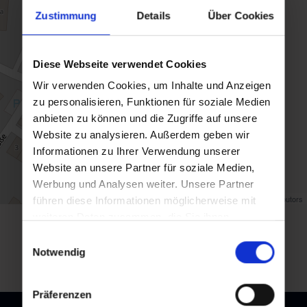
Zustimmung
Details
Über Cookies
Diese Webseite verwendet Cookies
Wir verwenden Cookies, um Inhalte und Anzeigen
zu personalisieren, Funktionen für soziale Medien
anbieten zu können und die Zugriffe auf unsere
Website zu analysieren. Außerdem geben wir
Informationen zu Ihrer Verwendung unserer
Website an unsere Partner für soziale Medien,
Werbung und Analysen weiter. Unsere Partner
Map data ©
OpenStreetMap
contributors
führen diese Informationen möglicherweise mit
weiteren Daten zusammen, die Sie ihnen
Zurück zur Übersicht
bereitgestellt haben oder die sie im Rahmen Ihrer
Einwilligungsauswahl
Nutzung der Dienste gesammelt haben.
Notwendig
Präferenzen