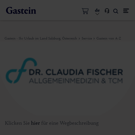
de
Gastein - Ihr Urlaub im Land Salzburg, Österreich
Service
Gastein von A-Z
Klicken Sie
hier
für eine Wegbeschreibung