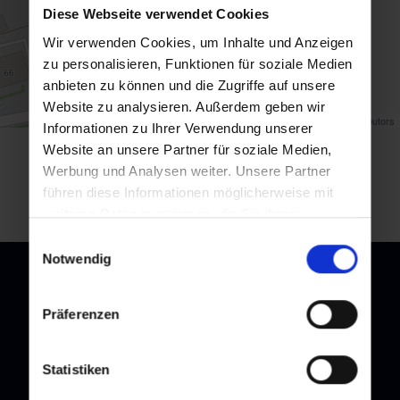
Diese Webseite verwendet Cookies
Wir verwenden Cookies, um Inhalte und Anzeigen
zu personalisieren, Funktionen für soziale Medien
anbieten zu können und die Zugriffe auf unsere
Website zu analysieren. Außerdem geben wir
Map data ©
OpenStreetMap
contributors
Informationen zu Ihrer Verwendung unserer
Website an unsere Partner für soziale Medien,
Zurück zur Übersicht
Werbung und Analysen weiter. Unsere Partner
führen diese Informationen möglicherweise mit
weiteren Daten zusammen, die Sie ihnen
bereitgestellt haben oder die sie im Rahmen Ihrer
Einwilligungsauswahl
Nutzung der Dienste gesammelt haben.
Notwendig
Präferenzen
Newsletter
Melden Sie sich bei unserem Newsletter an, und bleiben Sie
Statistiken
immer am Laufenden!