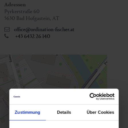
Adressen
Pyrkerstraße 60
5630
Bad Hofgastein
,
AT
office@ordination-fischer.at
+43 6432 26 140
Zustimmung
Details
Über Cookies