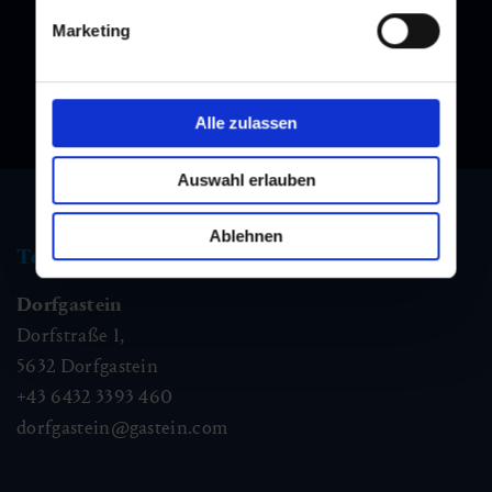
Marketing
Alle zulassen
Auswahl erlauben
Ablehnen
Tourismus Information
Dorfgastein
Dorfstraße 1,
5632
Dorfgastein
+43 6432 3393 460
dorfgastein@gastein.com