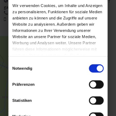
https://www.gastein.mondihotels.com/de/almen/?
Wir verwenden Cookies, um Inhalte und Anzeigen
gad=1&gclid=CjwKCAjwkLCkBhA9EiwAka
zu personalisieren, Funktionen für soziale Medien
+43 6434 3881
anbieten zu können und die Zugriffe auf unsere
+43 699 104 586 57
Website zu analysieren. Außerdem geben wir
Informationen zu Ihrer Verwendung unserer
Website an unsere Partner für soziale Medien,
Werbung und Analysen weiter. Unsere Partner
führen diese Informationen möglicherweise mit
weiteren Daten zusammen, die Sie ihnen
bereitgestellt haben oder die sie im Rahmen Ihrer
Einwilligungsauswahl
Nutzung der Dienste gesammelt haben.
Notwendig
Präferenzen
Statistiken