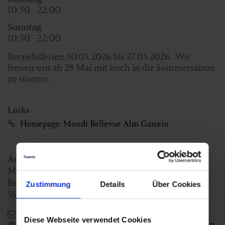
10:30 - 22:00
Sonntag
10:30 - 22:00
Betriebsferien 30.03.2026 bis 27.05.2026. Wir
freuen uns ab 28 Mai mit euch in die Sommersaison
zu starten.
Links
Homepage: Mondi Bellevue Alm Gastein
Adressen
MONDI Bellevue Alm Gastein
Bellevue Alm Weg 6
Zustimmung
Details
Über Cookies
5640
Bad Gastein
,
AT
bellevuealm@mondihotels.com
Diese Webseite verwendet Cookies