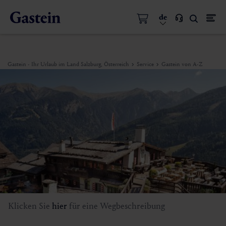
de
Gastein - Ihr Urlaub im Land Salzburg, Österreich
Service
Gastein von A-Z
Klicken Sie
hier
für eine Wegbeschreibung