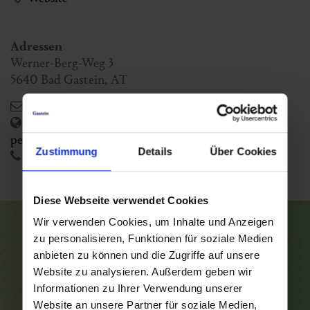
Adressen
Werner-Berg-Weg 3
5640
Bad Gastein
,
AT
krisch.badgastein@utanet.at
http://www.krisch-gastein.at/massageinstitut-
petra-krisch.html
Zustimmung
Details
Über Cookies
+43 6434 2346
Diese Webseite verwendet Cookies
Wir verwenden Cookies, um Inhalte und Anzeigen
zu personalisieren, Funktionen für soziale Medien
anbieten zu können und die Zugriffe auf unsere
Website zu analysieren. Außerdem geben wir
Informationen zu Ihrer Verwendung unserer
Website an unsere Partner für soziale Medien,