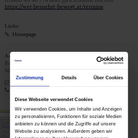
https://wer-beruehrt-bewegt.at/termine
Links
Homepage
Adressen
Roseggerweg 10 / Tür 1
5630
Bad Hofgastein
,
AT
Zustimmung
Details
Über Cookies
monika@wer-beruehrt-bewegt.at
+436804046776
Diese Webseite verwendet Cookies
Wir verwenden Cookies, um Inhalte und Anzeigen
zu personalisieren, Funktionen für soziale Medien
anbieten zu können und die Zugriffe auf unsere
Website zu analysieren. Außerdem geben wir