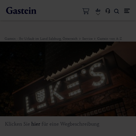
de
Gastein - Ihr Urlaub im Land Salzburg, Österreich
Service
Gastein von A-Z
Klicken Sie
hier
für eine Wegbeschreibung