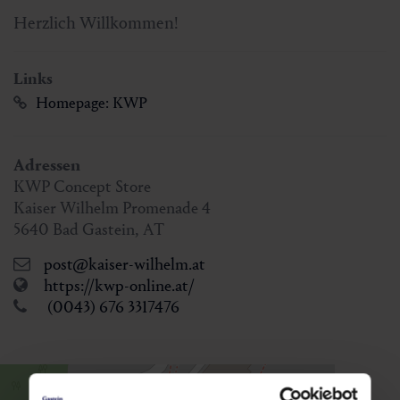
Herzlich Willkommen!
Links
Homepage: KWP
Adressen
KWP Concept Store
Kaiser Wilhelm Promenade 4
5640
Bad Gastein
,
AT
post@kaiser-wilhelm.at
https://kwp-online.at/
(0043) 676 3317476