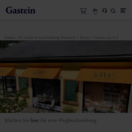
de
Gastein - Ihr Urlaub im Land Salzburg, Österreich
Service
Gastein von A-Z
Klicken Sie
hier
für eine Wegbeschreibung