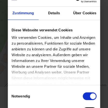
Zustimmung
Details
Über Cookies
Diese Webseite verwendet Cookies
Wir verwenden Cookies, um Inhalte und Anzeigen
zu personalisieren, Funktionen für soziale Medien
anbieten zu können und die Zugriffe auf unsere
Website zu analysieren. Außerdem geben wir
Informationen zu Ihrer Verwendung unserer
Website an unsere Partner für soziale Medien,
Werbung und Analysen weiter. Unsere Partner
führen diese Informationen möglicherweise mit
weiteren Daten zusammen, die Sie ihnen
Map data ©
OpenStreetMap
contributors
bereitgestellt haben oder die sie im Rahmen Ihrer
Einwilligungsauswahl
Nutzung der Dienste gesammelt haben.
Notwendig
Zurück zur Übersicht