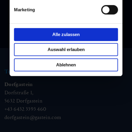
Marketing
Alle zulassen
Auswahl erlauben
Ablehnen
Tourismus Information
Dorfgastein
Dorfstraße 1,
5632
Dorfgastein
+43 6432 3393 460
dorfgastein@gastein.com