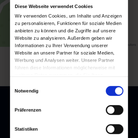
Diese Webseite verwendet Cookies
Wir verwenden Cookies, um Inhalte und Anzeigen
zu personalisieren, Funktionen für soziale Medien
anbieten zu können und die Zugriffe auf unsere
Website zu analysieren. Außerdem geben wir
Map data ©
OpenStreetMap
contributors
Informationen zu Ihrer Verwendung unserer
Website an unsere Partner für soziale Medien,
Zurück zur Übersicht
Werbung und Analysen weiter. Unsere Partner
führen diese Informationen möglicherweise mit
weiteren Daten zusammen, die Sie ihnen
bereitgestellt haben oder die sie im Rahmen Ihrer
Einwilligungsauswahl
Nutzung der Dienste gesammelt haben.
Notwendig
Präferenzen
Newsletter
Statistiken
Melden Sie sich bei unserem Newsletter an, und bleiben Sie
immer am Laufenden!