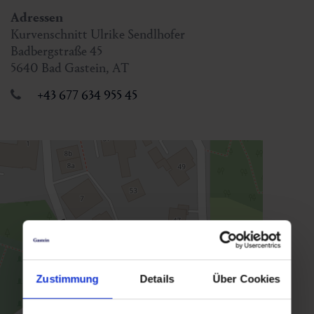
Adressen
Kurvenschnitt Ulrike Sendlhofer
Badbergstraße 45
5640
Bad Gastein
,
AT
+43 677 634 955 45
Zustimmung
Details
Über Cookies