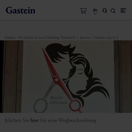
de
Gastein - Ihr Urlaub im Land Salzburg, Österreich
Service
Gastein von A-Z
Klicken Sie
hier
für eine Wegbeschreibung