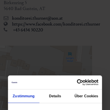
Birkenring 5
5640
Bad Gastein
,
AT
konditorei.thurner@aon.at
https://www.facebook.com/konditorei.cthurner
+43 6434 30220
Zustimmung
Details
Über Cookies