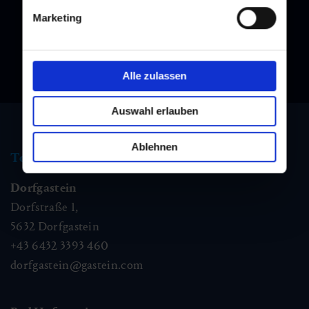
Marketing
Alle zulassen
Auswahl erlauben
Ablehnen
Tourismus Information
Dorfgastein
Dorfstraße 1,
5632
Dorfgastein
+43 6432 3393 460
dorfgastein@gastein.com