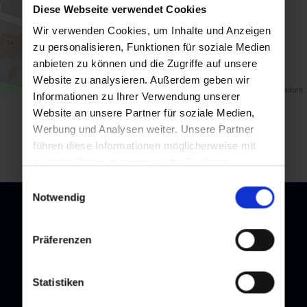
Diese Webseite verwendet Cookies
Wir verwenden Cookies, um Inhalte und Anzeigen
zu personalisieren, Funktionen für soziale Medien
anbieten zu können und die Zugriffe auf unsere
Website zu analysieren. Außerdem geben wir
Map data ©
OpenStreetMap
contributors
Informationen zu Ihrer Verwendung unserer
Website an unsere Partner für soziale Medien,
Zurück zur Übersicht
Werbung und Analysen weiter. Unsere Partner
führen diese Informationen möglicherweise mit
weiteren Daten zusammen, die Sie ihnen
bereitgestellt haben oder die sie im Rahmen Ihrer
Einwilligungsauswahl
Nutzung der Dienste gesammelt haben.
Notwendig
Präferenzen
Newsletter
Melden Sie sich bei unserem Newsletter an, und bleiben Sie
Statistiken
immer am Laufenden!