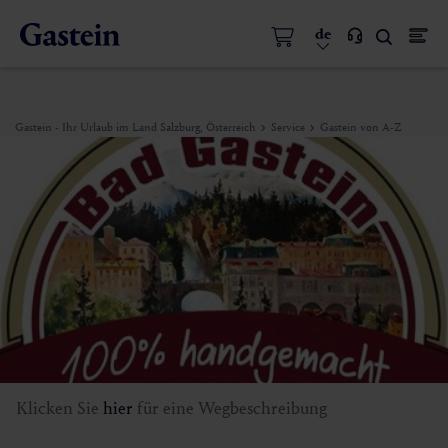
de
Gastein - Ihr Urlaub im Land Salzburg, Österreich
Service
Gastein von A-Z
Klicken Sie
hier
für eine Wegbeschreibung