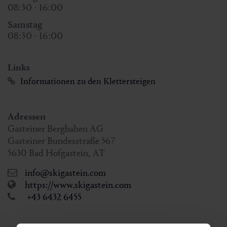
08:30 - 16:00
Samstag
08:30 - 16:00
Links
Informationen zu den Klettersteigen
Adressen
Gasteiner Bergbahen AG
Gasteiner Bundesstraße 567
5630
Bad Hofgastein
,
AT
info@skigastein.com
https://www.skigastein.com
+43 6432 6455