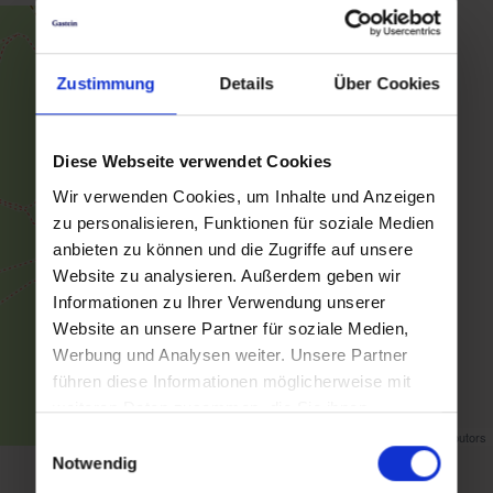
Zustimmung
Details
Über Cookies
Diese Webseite verwendet Cookies
Wir verwenden Cookies, um Inhalte und Anzeigen
zu personalisieren, Funktionen für soziale Medien
anbieten zu können und die Zugriffe auf unsere
Website zu analysieren. Außerdem geben wir
Informationen zu Ihrer Verwendung unserer
Website an unsere Partner für soziale Medien,
Werbung und Analysen weiter. Unsere Partner
führen diese Informationen möglicherweise mit
weiteren Daten zusammen, die Sie ihnen
bereitgestellt haben oder die sie im Rahmen Ihrer
Map data ©
OpenStreetMap
contributors
Einwilligungsauswahl
Nutzung der Dienste gesammelt haben.
Notwendig