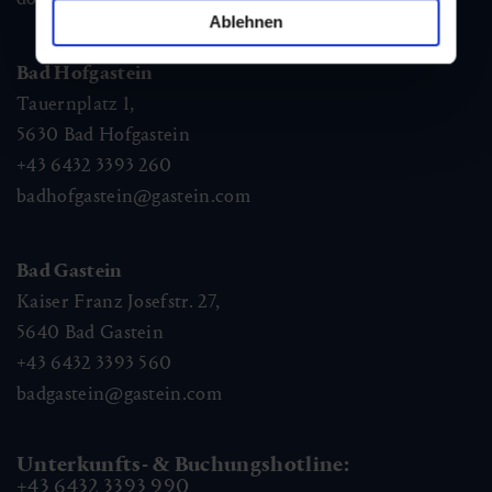
Ablehnen
Bad Hofgastein
Tauernplatz 1,
5630
Bad Hofgastein
+43 6432 3393 260
badhofgastein@gastein.com
Bad Gastein
Kaiser Franz Josefstr. 27,
5640
Bad Gastein
+43 6432 3393 560
badgastein@gastein.com
Unterkunfts- & Buchungshotline:
+43 6432 3393 990