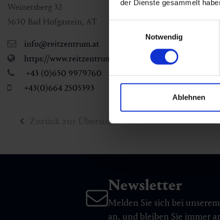
der Dienste gesammelt habe
Weinetsberg 32
5630
Bad Hofgastein
,
AT
Einwilligungsauswahl
Notwendig
info@reitzentrum.at
https://www.reitzentrum.at
+43 (0)650 9979760
+43(0)664 2505393
Ablehnen
Zurück zur Übersicht
Newsletter
Melden Sie sich bei unsere
an, und bleiben Sie immer 