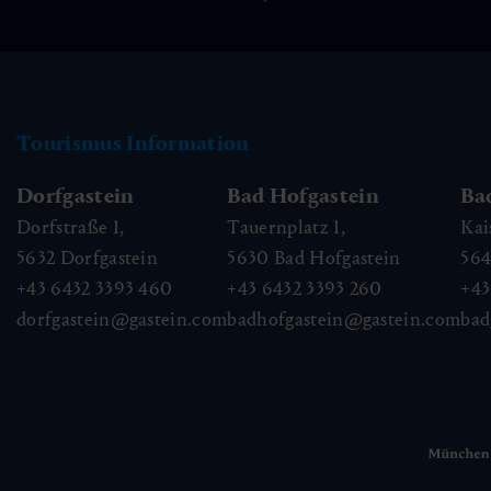
Tourismus Information
Dorfgastein
Bad Hofgastein
Ba
Dorfstraße 1,
Tauernplatz 1,
Kai
5632
Dorfgastein
5630
Bad Hofgastein
56
+43 6432 3393 460
+43 6432 3393 260
+43
dorfgastein@gastein.com
badhofgastein@gastein.com
bad