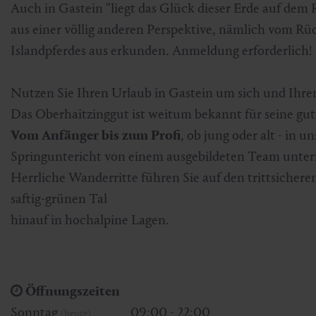
Auch in Gastein "liegt das Glück dieser Erde auf dem R
Skifahren & Snowboarden
Kur
Kunst & Kultur
Gastein Card
aus einer völlig anderen Perspektive, nämlich vom Rü
Islandpferdes aus erkunden. Anmeldung erforderlich!
Langlaufen
Sportmedizin
Gastein von A-Z
Nutzen Sie Ihren Urlaub in Gastein um sich und Ihr
Bergbahnen & Lifte
Gesundheitsförderung
Interaktive Karte
Genuss und Kulinarik
Das Oberhaitzinggut ist weitum bekannt für seine gu
Vom Anfänger bis zum Profi
, ob jung oder alt - in u
Springuntericht von einem ausgebildeten Team unterr
Herrliche Wanderritte führen Sie auf den trittsicher
saftig-grünen Tal
hinauf in hochalpine Lagen.
Öffnungszeiten
Sonntag
09:00 - 22:00
(heute)