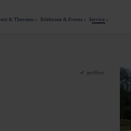
heit & Thermen
Erlebnisse & Events
Service
geöffnet
Kunst, Ku
ermal
Wellness & Entspannung
Tradit