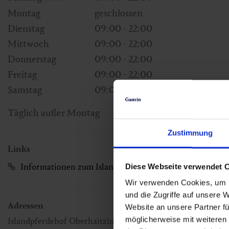
Montag
geschlossen
Dienstag
09:00 - 22:00
Mittwoch
09:00 - 22:00
Donnerstag
09:00 - 22:00
Freitag
09:00 - 22:00
Samstag
09:00 - 22:00
Täglich außer Montag
Zustimmung
Links
Informationen zum Islandpferdehof
Diese Webseite verwendet 
Wir verwenden Cookies, um I
und die Zugriffe auf unsere 
Adressen
Website an unsere Partner fü
möglicherweise mit weiteren
Islandpferdehof Oberhaitzing