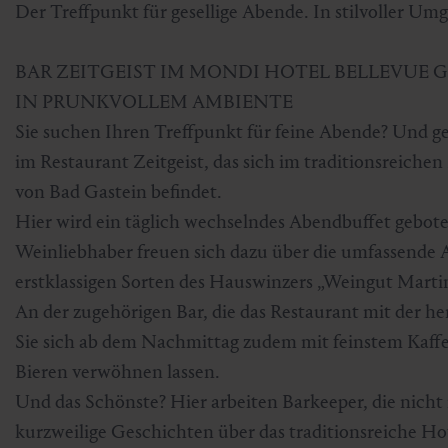
Der Treffpunkt für gesellige Abende. In stilvoller U
Skifahren & Snowboarden
Kur
Kunst & Kultur
Gastein Card
BAR ZEITGEIST IM MONDI HOTEL BELLEVUE G
Langlaufen
Sportmedizin
Gastein von A-Z
IN PRUNKVOLLEM AMBIENTE
Sie suchen Ihren Treffpunkt für feine Abende? Und ges
Bergbahnen & Lifte
Gesundheitsförderung
Interaktive Karte
Genuss und Kulinarik
im Restaurant Zeitgeist, das sich im traditionsreic
von Bad Gastein befindet.
Hier wird ein täglich wechselndes Abendbuffet gebot
Weinliebhaber freuen sich dazu über die umfassende A
erstklassigen Sorten des Hauswinzers „Weingut Marti
An der zugehörigen Bar, die das Restaurant mit der h
Sie sich ab dem Nachmittag zudem mit feinstem Kaffe
Bieren verwöhnen lassen.
Und das Schönste? Hier arbeiten Barkeeper, die nicht
kurzweilige Geschichten über das traditionsreiche H