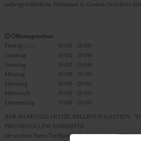
außergewöhnliche Erlebnisse in Gastein berichten kö
Öffnungszeiten
Freitag
15:00 - 23:00
(heute)
Samstag
15:00 - 23:00
Sonntag
15:00 - 23:00
Montag
15:00 - 23:00
Dienstag
15:00 - 23:00
Mittwoch
15:00 - 23:00
Donnerstag
15:00 - 23:00
BAR IM MONDI HOTEL BELLEVUE GASTEIN - V
PRUNKVOLLEM AMBIENTE
Sie suchen Ihren Treffpunkt für feine Abende? Und ges