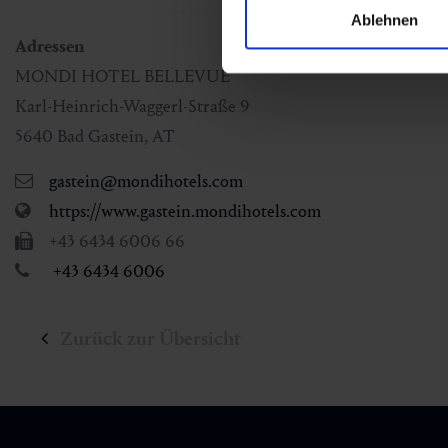
Ablehnen
Adressen
MONDI HOTEL BELLEVUE
Karl-Heinrich-Waggerl-Straße 9
5640
Bad Gastein
,
AT
gastein@mondihotels.com
https://www.gastein.mondihotels.com
+43 6434 6006 66
+43 6434 6006
Zurück zur Übersicht