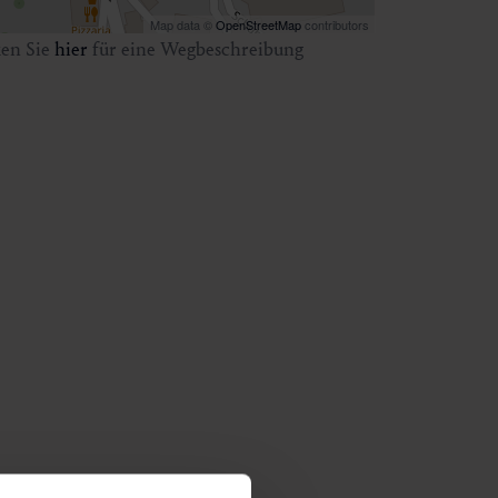
Map data ©
OpenStreetMap
contributors
ken Sie
hier
für eine Wegbeschreibung