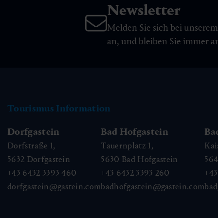
Newsletter
Melden Sie sich bei unsere
an, und bleiben Sie immer 
Tourismus Information
Dorfgastein
Bad Hofgastein
Ba
Dorfstraße 1,
Tauernplatz 1,
Kai
5632
Dorfgastein
5630
Bad Hofgastein
56
+43 6432 3393 460
+43 6432 3393 260
+43
dorfgastein@gastein.com
badhofgastein@gastein.com
bad