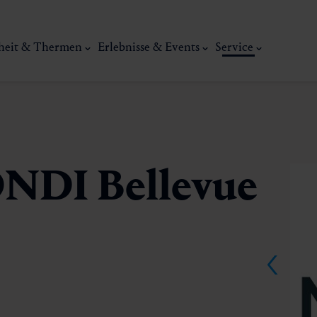
heit & Thermen
Erlebnisse & Events
Service
NDI Bellevue
Kunst, Ku
ermal
Wellness & Entspannung
Tradit