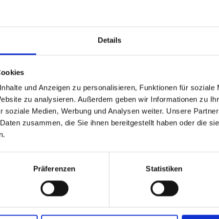
hen MONDI Hotel Bellevue Gastein im Zentrum
en, bei dem keine Wünsche offenbleiben.
Details
uswahl an erlesenen Tropfen, u.a. die
n Pasler“ aus dem Burgenland.
Cookies
errschaftlichen Hotel-Lobby verbindet, können
nhalte und Anzeigen zu personalisieren, Funktionen für soziale
e, bunten Cocktails, diversen Longdrinks und
Website zu analysieren. Außerdem geben wir Informationen zu I
r soziale Medien, Werbung und Analysen weiter. Unsere Partner
 nur alles zur Getränkeauswahl, sondern auch
 Daten zusammen, die Sie ihnen bereitgestellt haben oder die s
n.
otel, prominente Besucher und
nnen.
Präferenzen
Statistiken