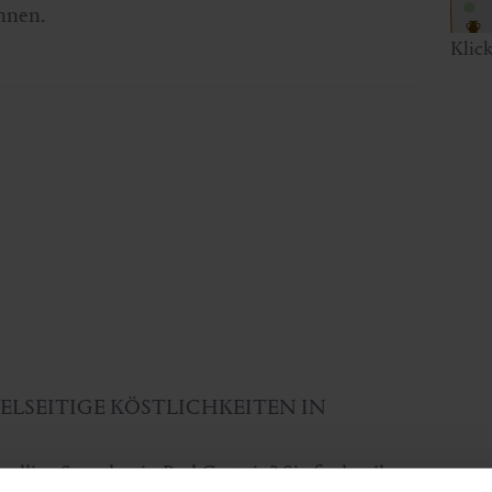
nnen.
Klic
IELSEITIGE KÖSTLICHKEITEN IN
ellige Stunden in Bad Gastein? Sie finden ihn