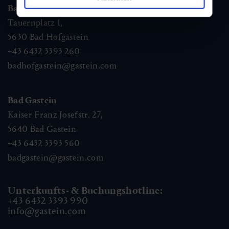
Bad Hofgastein
Tauernplatz 1,
5630
Bad Hofgastein
+43 6432 3393 260
badhofgastein@gastein.com
Bad Gastein
Kaiser Franz Josefstr. 27,
5640
Bad Gastein
+43 6432 3393 560
badgastein@gastein.com
Unterkunfts- & Buchungshotline:
+43 6432 3393 990
info@gastein.com