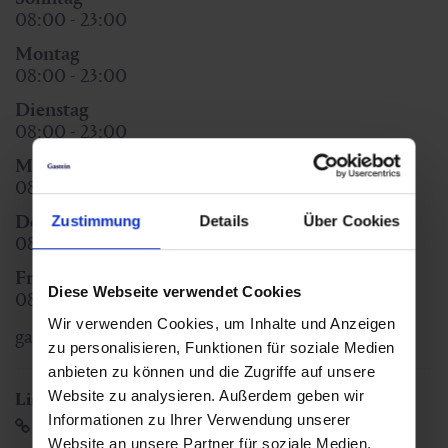
08:00 - 23:00
Montag
08:00 - 23:00
Dienstag
08:00 - 23:00
Mittwoch
08:00 - 23:00
Donnerstag
Zustimmung
Details
Über Cookies
08:00 - 23:00
Freitag
Diese Webseite verwendet Cookies
08:00 - 23:00
Wir verwenden Cookies, um Inhalte und Anzeigen
ganzjährig mietbar
zu personalisieren, Funktionen für soziale Medien
anbieten zu können und die Zugriffe auf unsere
Website zu analysieren. Außerdem geben wir
Links
Informationen zu Ihrer Verwendung unserer
Website
Website an unsere Partner für soziale Medien,