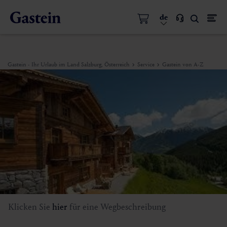
de
Gastein - Ihr Urlaub im Land Salzburg, Österreich
Service
Gastein von A-Z
Klicken Sie
hier
für eine Wegbeschreibung