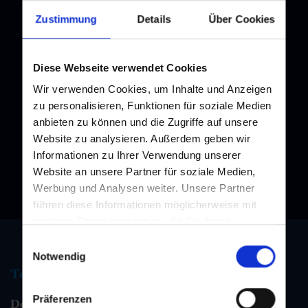
Zustimmung
Details
Über Cookies
Newsletter
Diese Webseite verwendet Cookies
Melden Sie sich bei unserem Newsletter an, und bleiben Sie
Wir verwenden Cookies, um Inhalte und Anzeigen
immer am Laufenden!
zu personalisieren, Funktionen für soziale Medien
anbieten zu können und die Zugriffe auf unsere
Website zu analysieren. Außerdem geben wir
Informationen zu Ihrer Verwendung unserer
Website an unsere Partner für soziale Medien,
Werbung und Analysen weiter. Unsere Partner
führen diese Informationen möglicherweise mit
weiteren Daten zusammen, die Sie ihnen
bereitgestellt haben oder die sie im Rahmen Ihrer
Einwilligungsauswahl
Nutzung der Dienste gesammelt haben.
Notwendig
Tourismus Information
Präferenzen
Dorfgastein