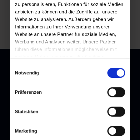
zu personalisieren, Funktionen für soziale Medien
anbieten zu können und die Zugriffe auf unsere
Website zu analysieren. Außerdem geben wir
Zurück zur Übersicht
Informationen zu Ihrer Verwendung unserer
Website an unsere Partner für soziale Medien,
Werbung und Analysen weiter. Unsere Partner
führen diese Informationen möglicherweise mit
weiteren Daten zusammen, die Sie ihnen
bereitgestellt haben oder die sie im Rahmen Ihrer
Einwilligungsauswahl
Nutzung der Dienste gesammelt haben.
Notwendig
Newsletter
Präferenzen
Melden Sie sich bei unserem Newsletter an, und bleiben Sie
immer am Laufenden!
Statistiken
Marketing