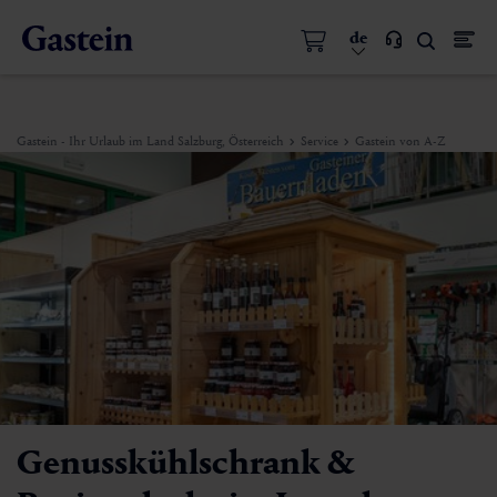
de
Gastein - Ihr Urlaub im Land Salzburg, Österreich
Service
Gastein von A-Z
Genusskühlschrank &