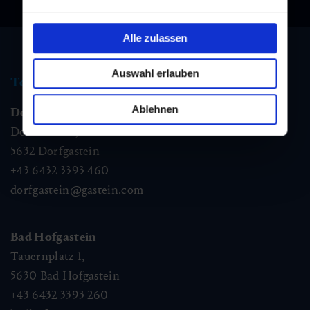
Alle zulassen
Auswahl erlauben
Tourismus Information
Ablehnen
Dorfgastein
Dorfstraße 1,
5632
Dorfgastein
+43 6432 3393 460
dorfgastein@gastein.com
Bad Hofgastein
Tauernplatz 1,
5630
Bad Hofgastein
+43 6432 3393 260