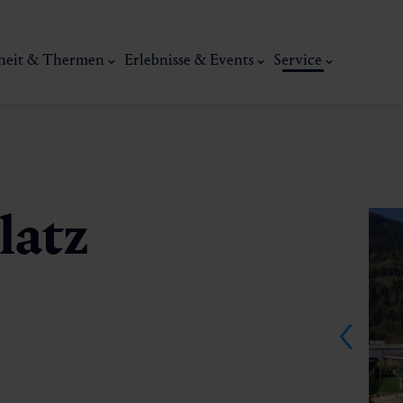
heit & Thermen
Erlebnisse & Events
Service
latz
Kunst, Ku
ermal
Wellness & Entspannung
Tradit