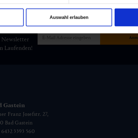
Auswahl erlauben
m Newsletter
am Laufenden!
d Gastein
ser Franz Josefstr. 27,
40
Bad Gastein
 6432 3393 560