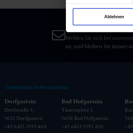
Ablehnen
Newsletter
Melden Sie sich bei unsere
an, und bleiben Sie immer 
Tourismus Information
Dorfgastein
Bad Hofgastein
Ba
Dorfstraße 1,
Tauernplatz 1,
Kai
5632
Dorfgastein
5630
Bad Hofgastein
56
+43 6432 3393 460
+43 6432 3393 260
+43