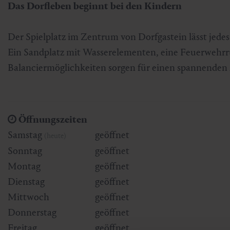
Das Dorfleben beginnt bei den Kindern
Skifahren & Snowboarden
Kur
Kunst & Kultur
Gastein Card
Der Spielplatz im Zentrum von Dorfgastein lässt jede
Langlaufen
Sportmedizin
Gastein von A-Z
Ein Sandplatz mit Wasserelementen, eine Feuerwehrr
Balanciermöglichkeiten sorgen für einen spannenden 
Bergbahnen & Lifte
Gesundheitsförderung
Interaktive Karte
Genuss und Kulinarik
Öffnungszeiten
Samstag
geöffnet
(heute)
Sonntag
geöffnet
Montag
geöffnet
Dienstag
geöffnet
Mittwoch
geöffnet
Donnerstag
geöffnet
Freitag
geöffnet