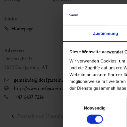
Links
Homepage
Zustimmung
Adressen
Diese Webseite verwendet 
Dorfstraße 35
Wir verwenden Cookies, um I
5632
Dorfgastein
,
AT
und die Zugriffe auf unsere 
Website an unsere Partner fü
gemeinde@dorfgastein.at
möglicherweise mit weiteren
http://www.dorfgastein.at
der Dienste gesammelt habe
+43 6433 7214
Einwilligungsauswahl
Notwendig
Zurück zur Übersicht