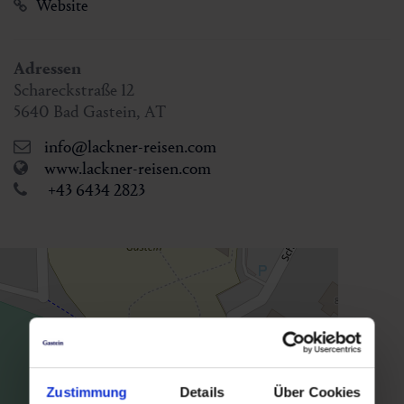
Website
Adressen
Schareckstraße 12
5640
Bad Gastein
,
AT
info@lackner-reisen.com
www.lackner-reisen.com
+43 6434 2823
Zustimmung
Details
Über Cookies