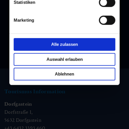
Statistiken
Newsletter
Melden Sie sich bei unserem Newsletter an, und bleiben Sie
immer am Laufenden!
Marketing
Alle zulassen
Auswahl erlauben
Ablehnen
Tourismus Information
Dorfgastein
Dorfstraße 1,
5632
Dorfgastein
+43 6432 3393 460