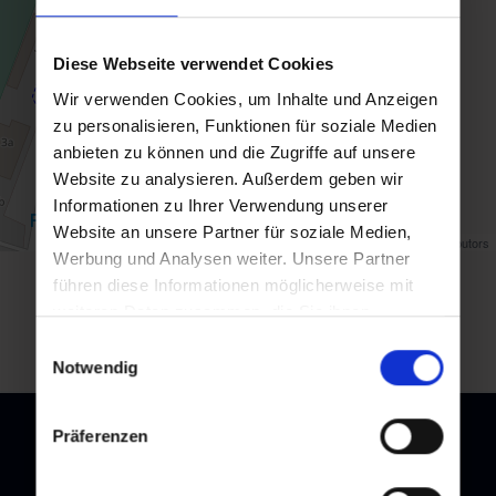
Diese Webseite verwendet Cookies
Wir verwenden Cookies, um Inhalte und Anzeigen
zu personalisieren, Funktionen für soziale Medien
anbieten zu können und die Zugriffe auf unsere
Website zu analysieren. Außerdem geben wir
Informationen zu Ihrer Verwendung unserer
Website an unsere Partner für soziale Medien,
Map data ©
OpenStreetMap
contributors
Werbung und Analysen weiter. Unsere Partner
führen diese Informationen möglicherweise mit
Zurück zur Übersicht
weiteren Daten zusammen, die Sie ihnen
bereitgestellt haben oder die sie im Rahmen Ihrer
Einwilligungsauswahl
Nutzung der Dienste gesammelt haben.
Notwendig
Präferenzen