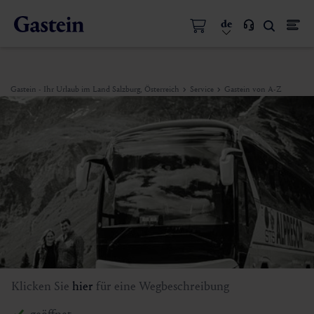
de
Gastein - Ihr Urlaub im Land Salzburg, Österreich
Service
Gastein von A-Z
Klicken Sie
hier
für eine Wegbeschreibung