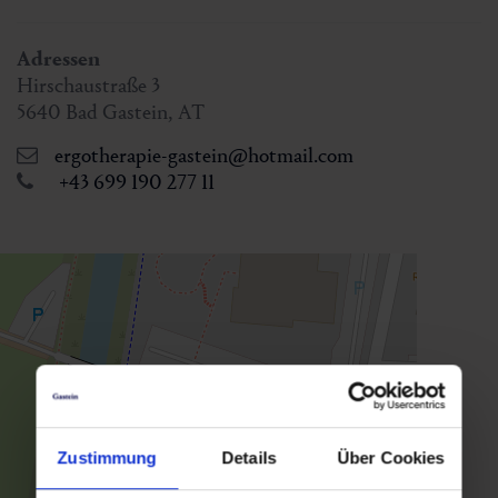
Adressen
Hirschaustraße 3
5640
Bad Gastein
,
AT
ergotherapie-gastein@hotmail.com
+43 699 190 277 11
Zustimmung
Details
Über Cookies