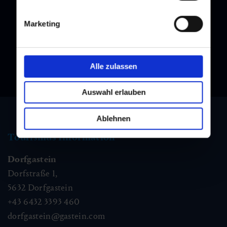
Melden Sie sich bei unserem Newsletter an, und bleiben Sie
immer am Laufenden!
Marketing
Alle zulassen
Auswahl erlauben
Ablehnen
Tourismus Information
Dorfgastein
Dorfstraße 1,
5632
Dorfgastein
+43 6432 3393 460
dorfgastein@gastein.com