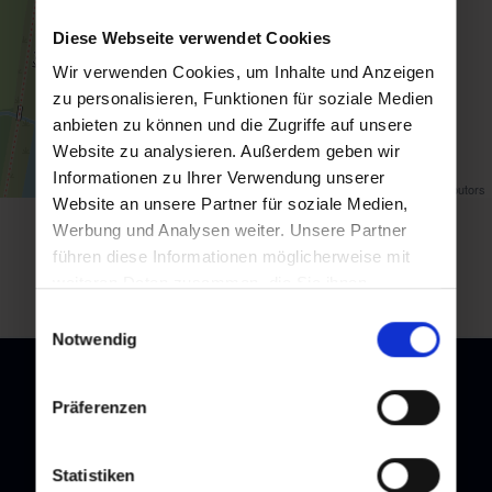
Diese Webseite verwendet Cookies
Wir verwenden Cookies, um Inhalte und Anzeigen
zu personalisieren, Funktionen für soziale Medien
anbieten zu können und die Zugriffe auf unsere
Website zu analysieren. Außerdem geben wir
Informationen zu Ihrer Verwendung unserer
Map data ©
OpenStreetMap
contributors
Website an unsere Partner für soziale Medien,
Werbung und Analysen weiter. Unsere Partner
Zurück zur Übersicht
führen diese Informationen möglicherweise mit
weiteren Daten zusammen, die Sie ihnen
bereitgestellt haben oder die sie im Rahmen Ihrer
Einwilligungsauswahl
Nutzung der Dienste gesammelt haben.
Notwendig
Präferenzen
Newsletter
Statistiken