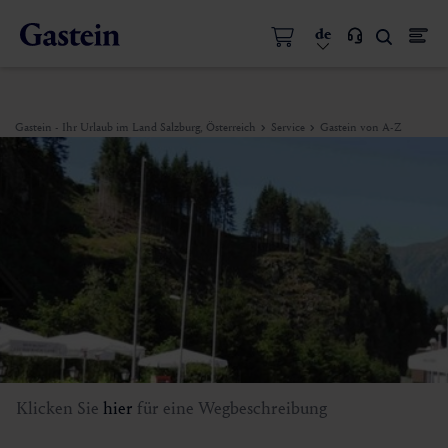
de
Gastein - Ihr Urlaub im Land Salzburg, Österreich
Service
Gastein von A-Z
Klicken Sie
hier
für eine Wegbeschreibung