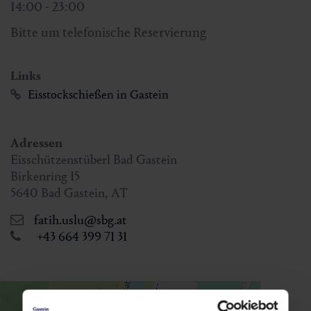
14:00 - 23:00
Bitte um telefonische Reservierung
Links
Eisstockschießen in Gastein
Adressen
Eisschützenstüberl Bad Gastein
Birkenring 15
5640
Bad Gastein
,
AT
fatih.uslu@sbg.at
+43 664 399 71 31