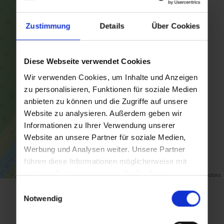
Zustimmung
Details
Über Cookies
Diese Webseite verwendet Cookies
Wir verwenden Cookies, um Inhalte und Anzeigen
zu personalisieren, Funktionen für soziale Medien
anbieten zu können und die Zugriffe auf unsere
Website zu analysieren. Außerdem geben wir
Informationen zu Ihrer Verwendung unserer
Website an unsere Partner für soziale Medien,
Werbung und Analysen weiter. Unsere Partner
führen diese Informationen möglicherweise mit
weiteren Daten zusammen, die Sie ihnen
Map data ©
OpenStreetMap
contributors
bereitgestellt haben oder die sie im Rahmen Ihrer
Einwilligungsauswahl
Nutzung der Dienste gesammelt haben.
Notwendig
Zurück zur Übersicht