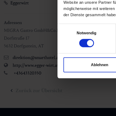
Website an unsere Partner fü
Eggerwirt
möglicherweise mit weiteren
der Dienste gesammelt habe
Adressen
Einwilligungsauswahl
MIGRA Gastro GmbH&Co.KG
Notwendig
Dorfstraße 17
5632
Dorfgastein
,
AT
direktion@smarthotel.at
Ablehnen
http://www.egger-wirt.at
+43643320350
Zurück zur Übersicht