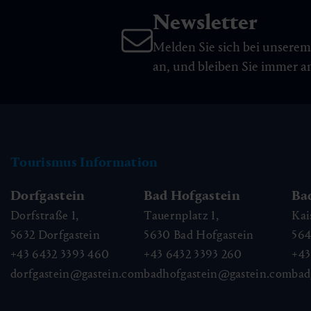
Newsletter
Melden Sie sich bei unsere
an, und bleiben Sie immer 
Tourismus Information
Dorfgastein
Bad Hofgastein
Ba
Dorfstraße 1,
Tauernplatz 1,
Kai
5632
Dorfgastein
5630
Bad Hofgastein
56
+43 6432 3393 460
+43 6432 3393 260
+43
dorfgastein@gastein.com
badhofgastein@gastein.com
bad