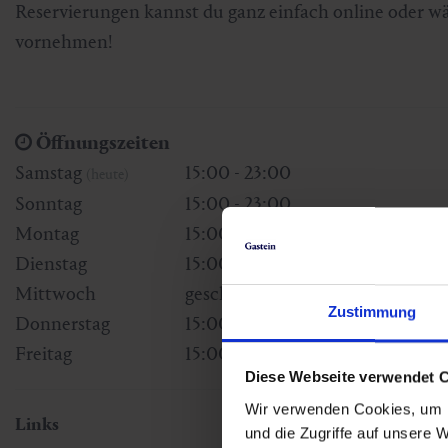
Reservierungen kannst du ganz einfach online oder w
vornehmen!
Öffnungszeiten
Samstag
15:00 - 23:00
(heute)
Sonntag
15:00 - 23:00
Montag
15:00 - 23:00
Dienstag
15:00 - 23:00
Mittwoch
geschlossen
Zustimmung
Donnerstag
15:00 - 23:00
Freitag
15:00 - 23:00
Diese Webseite verwendet 
Wir verwenden Cookies, um I
Links
und die Zugriffe auf unsere 