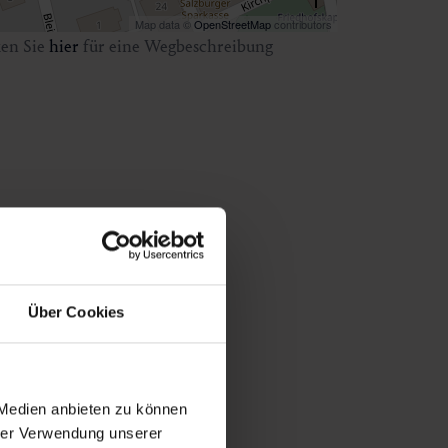
Map data ©
OpenStreetMap
contributors
ken Sie
hier
für eine Wegbeschreibung
Über Cookies
 Medien anbieten zu können
hrer Verwendung unserer