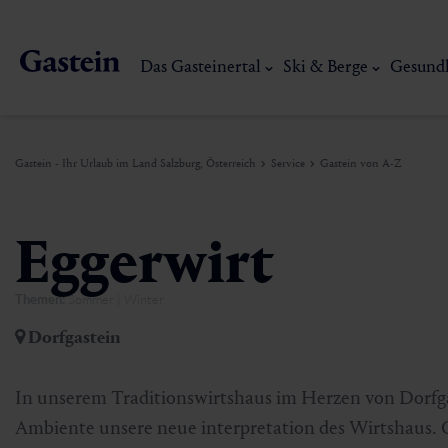
Das Gasteinertal
Ski & Berge
Gesund
Gastein - Ihr Urlaub im Land Salzburg, Österreich
Service
Gastein von A-Z
Das Gasteinertal
Ski & Berge
Gesundheit & Thermen
Erlebnisse & Events
Service
Eggerwirt
Themen:
Sommer | Winter
Dorfgastein
Wandern
Gasteiner Thermalwasser
Aktivitäten
Anreise
Dorfgastein
Bad Hofgastein
Trailrunning
Thermen
Events
Mobilität vor Ort
Mein Gasteinerlebnis
Ski, Berg & Th
In unserem Traditionswirtshaus im Herzen von Dorfga
Bad Gastein
Mountaincart
Gasteiner Heilstollen
Kulinarik-Erlebnisse
Nachhaltigkeit
Ambiente unsere neue interpretation des Wirtshaus. 