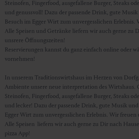
Steinofen, Fingerfood, ausgefallene Burger, Steaks od
Skifahren & Snowboarden
Kur
Kunst & Kultur
Gastein Card
und genussvoll! Dazu der passende Drink, gute Mus
Besuch im Egger Wirt zum unvergesslichen Erlebnis. W
Langlaufen
Sportmedizin
Gastein von A-Z
Alle Speisen und Getränke liefern wir auch gerne zu 
unsrere Öffnungszeiten!
Bergbahnen & Lifte
Gesundheitsförderung
Interaktive Karte
Genuss und Kulinarik
Reservierungen kannst du ganz einfach online oder w
vornehmen!
In unserem Traditionswirtshaus im Herzen von Dorfga
Ambiente unsere neue interpretation des Wirtshaus. 
Steinofen, Fingerfood, ausgefallene Burger, Steaks od
und lecker! Dazu der passende Drink, gute Musik u
Egger Wirt zum unvergesslichen Erlebnis. Wir freuen 
Alle Speisen liefern wir auch gerne zu Dir nach Hause
pizza App!