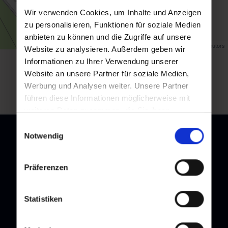
Wir verwenden Cookies, um Inhalte und Anzeigen
zu personalisieren, Funktionen für soziale Medien
anbieten zu können und die Zugriffe auf unsere
Map data ©
OpenStreetMap
contributors
Website zu analysieren. Außerdem geben wir
Informationen zu Ihrer Verwendung unserer
Zurück zur Übersicht
Website an unsere Partner für soziale Medien,
Werbung und Analysen weiter. Unsere Partner
führen diese Informationen möglicherweise mit
weiteren Daten zusammen, die Sie ihnen
bereitgestellt haben oder die sie im Rahmen Ihrer
Einwilligungsauswahl
Nutzung der Dienste gesammelt haben.
Notwendig
Newsletter
Präferenzen
Melden Sie sich bei unserem Newsletter an, und bleiben Sie
immer am Laufenden!
Statistiken