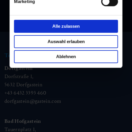
Marketing
Alle zulassen
Auswahl erlauben
Tourismus Information
Ablehnen
Dorfgastein
Dorfstraße 1,
5632
Dorfgastein
+43 6432 3393 460
dorfgastein@gastein.com
Bad Hofgastein
Tauernplatz 1,