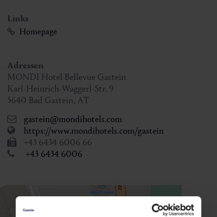
Links
Homepage
Adressen
MONDI Hotel Bellevue Gastein
Karl-Heinrich-Waggerl-Str. 9
5640
Bad Gastein
,
AT
gastein@mondihotels.com
https://www.mondihotels.com/gastein
+43 6434 6006 66
+43 6434 6006