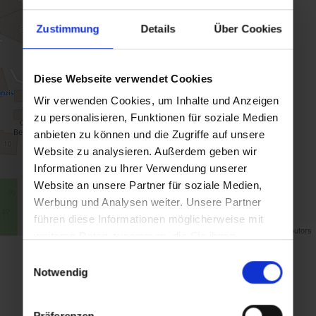
Zustimmung
Details
Über Cookies
Diese Webseite verwendet Cookies
Wir verwenden Cookies, um Inhalte und Anzeigen
zu personalisieren, Funktionen für soziale Medien
anbieten zu können und die Zugriffe auf unsere
Website zu analysieren. Außerdem geben wir
Informationen zu Ihrer Verwendung unserer
Website an unsere Partner für soziale Medien,
Werbung und Analysen weiter. Unsere Partner
führen diese Informationen möglicherweise mit
Map data ©
OpenStreetMap
contributors
weiteren Daten zusammen, die Sie ihnen
bereitgestellt haben oder die sie im Rahmen Ihrer
Einwilligungsauswahl
Zurück zur Übersicht
Nutzung der Dienste gesammelt haben.
Notwendig
Präferenzen