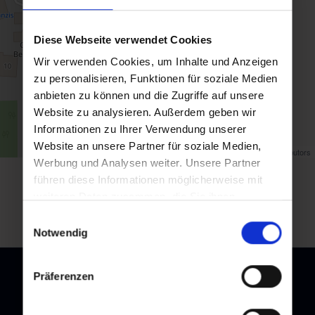
Diese Webseite verwendet Cookies
Wir verwenden Cookies, um Inhalte und Anzeigen
zu personalisieren, Funktionen für soziale Medien
anbieten zu können und die Zugriffe auf unsere
Website zu analysieren. Außerdem geben wir
Informationen zu Ihrer Verwendung unserer
Website an unsere Partner für soziale Medien,
Map data ©
OpenStreetMap
contributors
Werbung und Analysen weiter. Unsere Partner
führen diese Informationen möglicherweise mit
Zurück zur Übersicht
weiteren Daten zusammen, die Sie ihnen
bereitgestellt haben oder die sie im Rahmen Ihrer
Einwilligungsauswahl
Nutzung der Dienste gesammelt haben.
Notwendig
Präferenzen