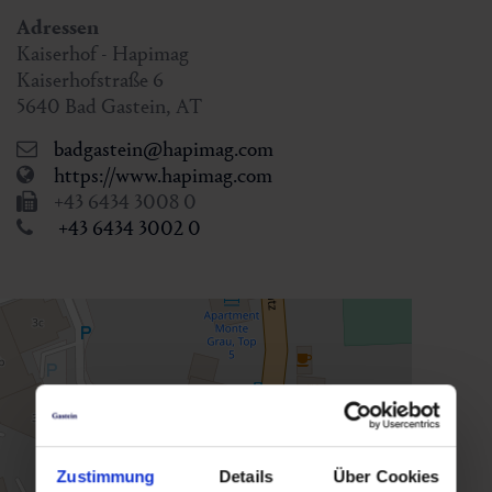
Adressen
Kaiserhof - Hapimag
Kaiserhofstraße 6
5640
Bad Gastein
,
AT
badgastein@hapimag.com
https://www.hapimag.com
+43 6434 3008 0
+43 6434 3002 0
Zustimmung
Details
Über Cookies