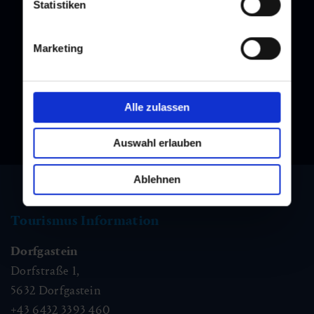
Statistiken
Newsletter
Melden Sie sich bei unserem Newsletter an, und bleiben Sie
immer am Laufenden!
Marketing
Alle zulassen
Auswahl erlauben
Ablehnen
Tourismus Information
Dorfgastein
Dorfstraße 1,
5632
Dorfgastein
+43 6432 3393 460