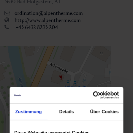
5630
Bad Hofgastein
,
AT
ordination@alpentherme.com
http://www.alpentherme.com
+43 6432 8293 204
Zustimmung
Details
Über Cookies
Diese Webseite verwendet Cookies