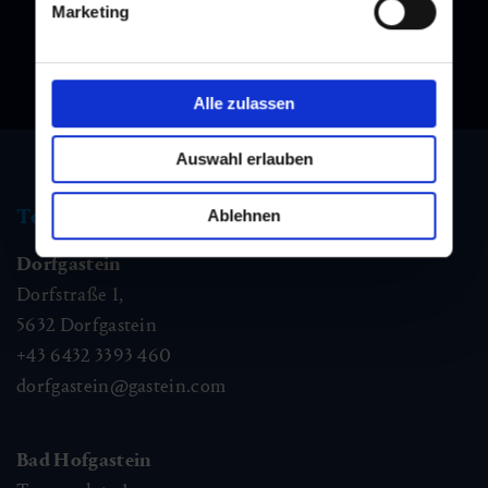
Marketing
Alle zulassen
Auswahl erlauben
Tourismus Information
Ablehnen
Dorfgastein
Dorfstraße 1,
5632
Dorfgastein
+43 6432 3393 460
dorfgastein@gastein.com
Bad Hofgastein