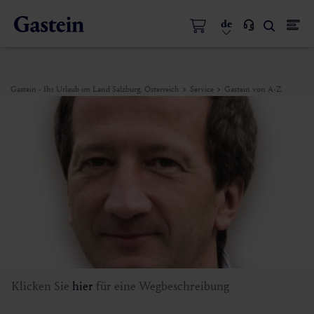
de
Gastein - Ihr Urlaub im Land Salzburg, Österreich
Service
Gastein von A-Z
Klicken Sie
hier
für eine Wegbeschreibung