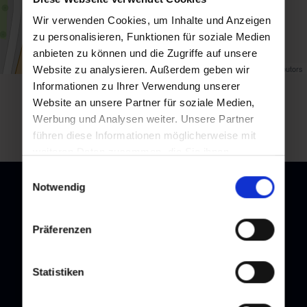
Wir verwenden Cookies, um Inhalte und Anzeigen
zu personalisieren, Funktionen für soziale Medien
anbieten zu können und die Zugriffe auf unsere
Map data ©
OpenStreetMap
contributors
Website zu analysieren. Außerdem geben wir
Informationen zu Ihrer Verwendung unserer
Zurück zur Übersicht
Website an unsere Partner für soziale Medien,
Werbung und Analysen weiter. Unsere Partner
führen diese Informationen möglicherweise mit
weiteren Daten zusammen, die Sie ihnen
bereitgestellt haben oder die sie im Rahmen Ihrer
Einwilligungsauswahl
Nutzung der Dienste gesammelt haben.
Notwendig
Präferenzen
Newsletter
Melden Sie sich bei unserem Newsletter an, und bleiben Sie
Statistiken
immer am Laufenden!